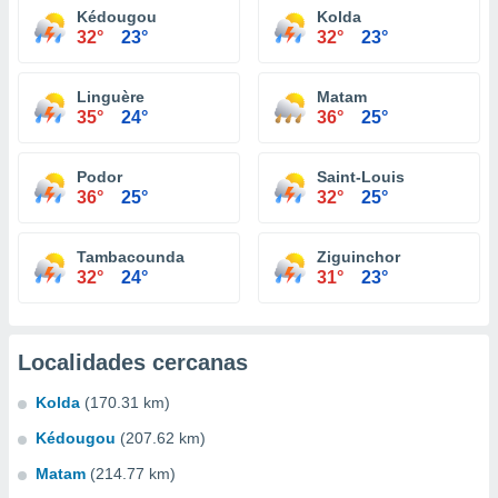
Kédougou
Kolda
32°
23°
32°
23°
Linguère
Matam
35°
24°
36°
25°
Podor
Saint-Louis
36°
25°
32°
25°
Tambacounda
Ziguinchor
32°
24°
31°
23°
Localidades cercanas
Kolda
(170.31 km)
Kédougou
(207.62 km)
Matam
(214.77 km)