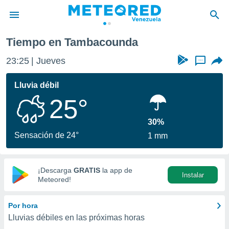
Tiempo en Tambacounda
privacidad
23:25
Jueves
...
o de
om.ve
com.ve) ha
Lluvia débil
ado por
25°
es para
ue la
 que se
30%
e calidad.
Sensación de 24°
1 mm
eder a este
ediante las
opciones:
¡Descarga
GRATIS
la app de
Instalar
ookies y
Meteored!
e forma
Por hora
d digital
Lluvias débiles en las próximas horas
ada, basada