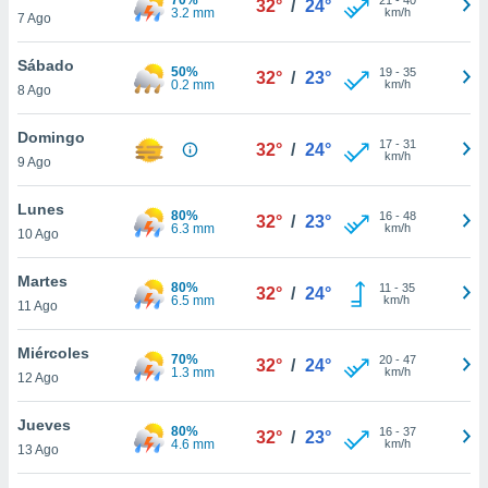
32°
/
24°
ublicidad y
3.2 mm
km/h
7 Ago
do en
Sábado
 mismo.
50%
19
-
35
32°
/
23°
0.2 mm
km/h
sultar más
8 Ago
 en nuestra
 Cookies
y
Domingo
17
-
31
32°
/
24°
ualquier
km/h
9 Ago
ento
Lunes
 botón
80%
16
-
48
32°
/
23°
6.3 mm
km/h
10 Ago
ación de
kies
 disponible
Martes
80%
11
-
35
32°
/
24°
e nuestra
6.5 mm
km/h
11 Ago
.
Miércoles
70%
IVAMENTE,
20
-
47
32°
/
24°
1.3 mm
km/h
12 Ago
as
Jueves
80%
16
-
37
32°
/
23°
 a cookies
4.6 mm
km/h
13 Ago
 no aceptar