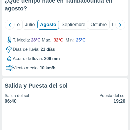
¿Qué tiempo hace en Tambacounda en
ados con el
 seleccionar
agosto
?
o.
calización
yo
Junio
Julio
Agosto
Septiembre
Octubre
Noviemb
precisa e
ión mediante
T. Media:
28°C
Max.:
32°C
Min:
25°C
, publicidad
Días de lluvia:
21
días
dos,
Acum. de lluvia:
206 mm
 publicidad
,
Viento medio:
10 km/h
ón de
 desarrollo
s.
Salida y Puesta del sol
tros 1199
Salida del sol
Puesta del sol
ios
06:40
19:20