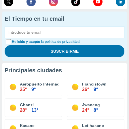
El Tiempo en tu email
He leído y acepto la política de privacidad.
Principales ciudades
Aeropuerto Internacional Sir Seretse Khama
Francistown
25°
9°
26°
9°
Ghanzi
Jwaneng
28°
13°
24°
8°
Kasane
Letlhakane