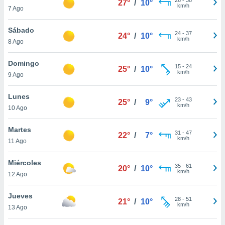
27°
/
10°
ublicidad y
km/h
7 Ago
do en
Sábado
 mismo.
24
-
37
24°
/
10°
km/h
sultar más
8 Ago
 en nuestra
 Cookies
y
Domingo
15
-
24
25°
/
10°
ualquier
km/h
9 Ago
ento
Lunes
 botón
23
-
43
25°
/
9°
km/h
10 Ago
ación de
kies
 disponible
Martes
31
-
47
22°
/
7°
e nuestra
km/h
11 Ago
.
Miércoles
IVAMENTE,
35
-
61
20°
/
10°
km/h
12 Ago
as
Jueves
28
-
51
21°
/
10°
 a cookies
km/h
13 Ago
 no aceptar