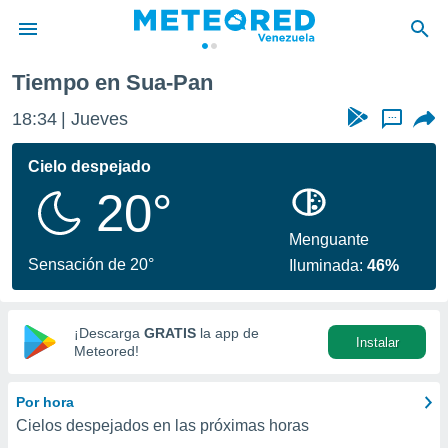
Tiempo en Sua-Pan
privacidad
18:34
Jueves
...
o de
om.ve
com.ve) ha
Cielo despejado
ado por
20°
es para
ue la
 que se
Menguante
e calidad.
Sensación de 20°
Iluminada:
46%
eder a este
ediante las
opciones:
¡Descarga
GRATIS
la app de
Instalar
ookies y
Meteored!
e forma
Por hora
d digital
Cielos despejados en las próximas horas
ada, basada