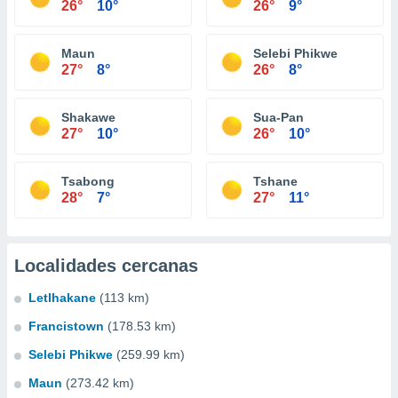
26°
10°
26°
9°
Maun
Selebi Phikwe
27°
8°
26°
8°
Shakawe
Sua-Pan
27°
10°
26°
10°
Tsabong
Tshane
28°
7°
27°
11°
Localidades cercanas
Letlhakane
(113 km)
Francistown
(178.53 km)
Selebi Phikwe
(259.99 km)
Maun
(273.42 km)