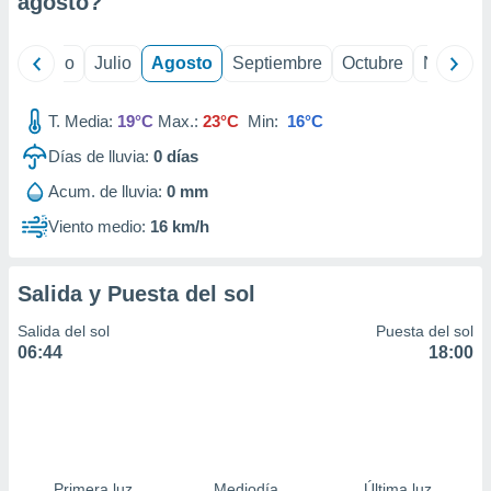
agosto
?
ados con el
 seleccionar
o.
yo
Junio
Julio
Agosto
Septiembre
Octubre
Noviemb
calización
precisa e
ión mediante
T. Media:
19°C
Max.:
23°C
Min:
16°C
Días de lluvia:
0
días
, publicidad
Acum. de lluvia:
0 mm
dos,
 publicidad
Viento medio:
16 km/h
,
ón de
 desarrollo
Salida y Puesta del sol
s.
Salida del sol
Puesta del sol
tros 1199
06:44
18:00
ios
Primera luz
Mediodía
Última luz