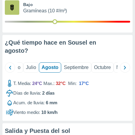
ados con el
Bajo
 seleccionar
Gramíneas (10 #/m³)
o.
calización
precisa e
ión mediante
¿Qué tiempo hace en Sousel en
, publicidad
agosto
?
dos,
 publicidad
,
yo
Junio
Julio
Agosto
Septiembre
Octubre
Noviemb
ón de
 desarrollo
T. Media:
24°C
Max.:
32°C
Min:
17°C
s.
Días de lluvia:
2
días
tros 1199
ios
Acum. de lluvia:
6 mm
Viento medio:
10 km/h
Salida y Puesta del sol