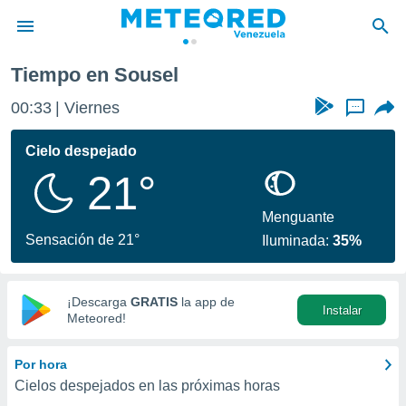
Tiempo en Sousel
privacidad
00:33
Viernes
...
o de
om.ve
com.ve) ha
Cielo despejado
ado por
21°
es para
ue la
 que se
Menguante
e calidad.
Sensación de 21°
Iluminada:
35%
eder a este
ediante las
opciones:
¡Descarga
GRATIS
la app de
Instalar
ookies y
Meteored!
e forma
Por hora
d digital
Cielos despejados en las próximas horas
ada, basada