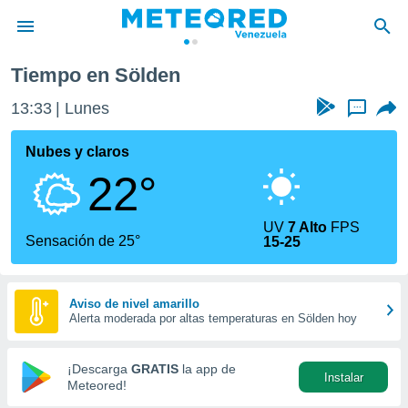
Tiempo en Sölden
privacidad
13:33
Lunes
...
o de
om.ve
com.ve) ha
Nubes y claros
ado por
22°
es para
ue la
 que se
UV
7 Alto
FPS
e calidad.
Sensación de 25°
15-25
eder a este
ediante las
opciones:
Aviso de nivel amarillo
Alerta moderada por altas temperaturas en Sölden hoy
ookies y
e forma
¡Descarga
GRATIS
la app de
Instalar
d digital
Meteored!
ada, basada