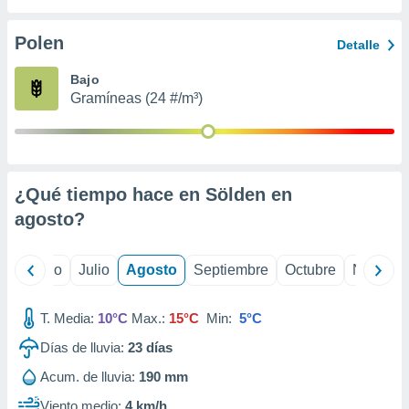
ados con el
 seleccionar
o.
Polen
Detalle
calización
Bajo
precisa e
Gramíneas (24 #/m³)
ión mediante
, publicidad
dos,
 publicidad
¿Qué tiempo hace en Sölden en
,
agosto
?
ón de
 desarrollo
s.
yo
Junio
Julio
Agosto
Septiembre
Octubre
Noviemb
tros 1199
ios
T. Media:
10°C
Max.:
15°C
Min:
5°C
Días de lluvia:
23
días
Acum. de lluvia:
190 mm
Viento medio:
4 km/h