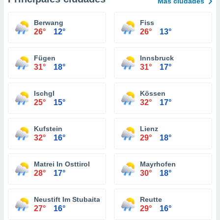
Más ciudades
Berwang
Fiss
26°
12°
26°
13°
Fügen
Innsbruck
31°
18°
31°
17°
Ischgl
Kössen
25°
15°
32°
17°
Kufstein
Lienz
32°
16°
29°
18°
Matrei In Osttirol
Mayrhofen
28°
17°
30°
18°
Neustift Im Stubaital
Reutte
27°
16°
29°
16°