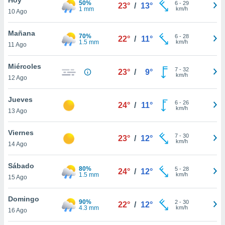
50%
ublicidad y
6
-
29
23°
/
13°
1 mm
km/h
10 Ago
do en
 mismo.
Mañana
70%
6
-
28
22°
/
11°
sultar más
1.5 mm
km/h
11 Ago
 en nuestra
 Cookies
y
Miércoles
7
-
32
ualquier
23°
/
9°
km/h
12 Ago
ento
 botón
Jueves
6
-
26
24°
/
11°
ación de
km/h
13 Ago
kies
 disponible
Viernes
7
-
30
e nuestra
23°
/
12°
km/h
14 Ago
.
Sábado
IVAMENTE,
80%
5
-
28
24°
/
12°
1.5 mm
km/h
15 Ago
as
Domingo
90%
2
-
30
22°
/
12°
 a cookies
4.3 mm
km/h
16 Ago
 no aceptar