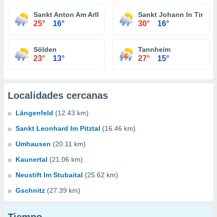
Sankt Anton Am Arlberg
Sankt Johann In Tirol
25°
16°
30°
16°
Sölden
Tannheim
23°
13°
27°
15°
Localidades cercanas
Längenfeld
(12.43 km)
Sankt Leonhard Im Pitztal
(16.46 km)
Umhausen
(20.11 km)
Kaunertal
(21.06 km)
Neustift Im Stubaital
(25.62 km)
Gschnitz
(27.39 km)