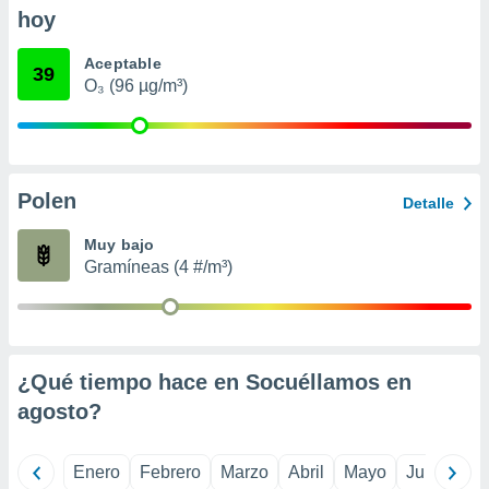
retirar su
hoy
ento u
Aceptable
39
 de datos
O₃ (96 µg/m³)
er momento
ic en
o en
 Cookies
en
Polen
eb.
Detalle
Muy bajo
y
socios
Gramíneas (4 #/m³)
el
to de
la
¿Qué tiempo hace en Socuéllamos en
 en un
agosto
?
 y/o acceder
 de datos
ara
Enero
Febrero
Marzo
Abril
Mayo
Junio
Ju
 anuncios