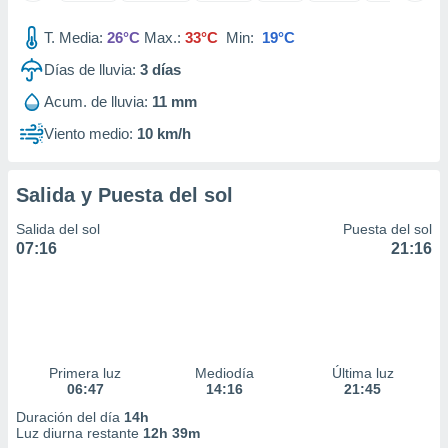
ar perfiles
idad
T. Media:
26°C
Max.:
33°C
Min:
19°C
a, utilizar
Días de lluvia:
3
días
a
 la
Acum. de lluvia:
11 mm
da, crear un
Viento medio:
10 km/h
personalizar
o, uso de
a la
Salida y Puesta del sol
e contenido
do, medir el
Salida del sol
Puesta del sol
 de la
07:16
21:16
medir el
 del
 comprender
 través de
s o a través
nación de
Primera luz
Mediodía
Última luz
edentes de
06:47
14:16
21:45
fuentes,
y mejora de
Duración del día
14h
os, uso de
Luz diurna restante
12h 39m