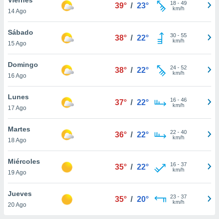
ublicidad y
18
-
49
39°
/
23°
km/h
14 Ago
do en
 mismo.
Sábado
30
-
55
38°
/
22°
sultar más
km/h
15 Ago
 en nuestra
 Cookies
y
Domingo
24
-
52
ualquier
38°
/
22°
km/h
16 Ago
ento
 botón
Lunes
16
-
46
37°
/
22°
ación de
km/h
17 Ago
kies
 disponible
Martes
22
-
40
e nuestra
36°
/
22°
km/h
18 Ago
.
Miércoles
IVAMENTE,
16
-
37
35°
/
22°
km/h
19 Ago
as
Jueves
23
-
37
35°
/
20°
 a cookies
km/h
20 Ago
 no aceptar