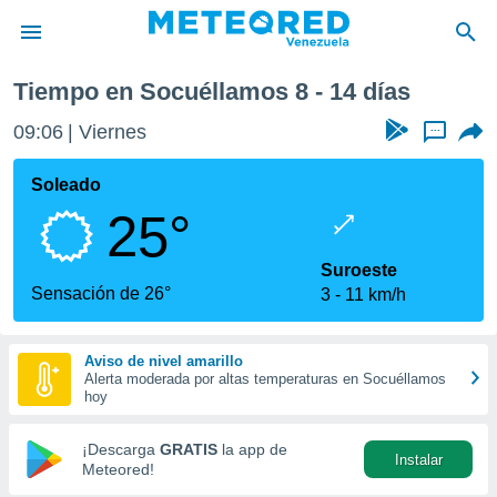
l
Socuéllamos
Próxima semana
Tiempo en Socuéllamos 8 - 14 días
privacidad
09:06
Viernes
...
o de
om.ve
com.ve) ha
Soleado
ado por
25°
es para
ue la
 que se
Suroeste
e calidad.
Sensación de 26°
3
11 km/h
eder a este
ediante las
opciones:
Aviso de nivel amarillo
Alerta moderada por altas temperaturas en Socuéllamos
ookies y
hoy
e forma
¡Descarga
GRATIS
la app de
Instalar
d digital
Meteored!
ada, basada