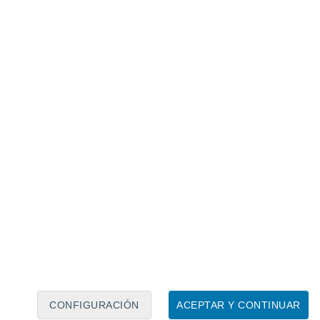
Calendario lunar
Lun
Mar
Mié
Jue
Vie
Sáb
Dom
7
8
9
10
11
12
13
14
15
16
17
18
19
20
CONFIGURACIÓN
ACEPTAR Y CONTINUAR