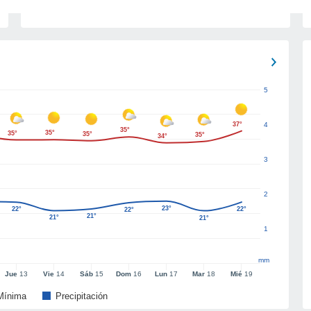
5
37°
4
35°
35°
35°
35°
35°
34°
3
2
23°
22°
22°
22°
21°
21°
21°
1
mm
Jue
13
Vie
14
Sáb
15
Dom
16
Lun
17
Mar
18
Mié
19
Mínima
Precipitación