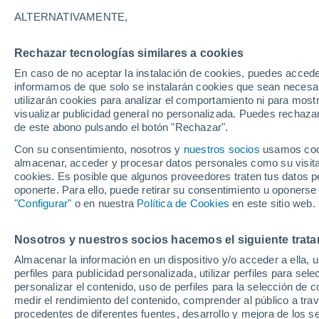
21°
ALTERNATIVAMENTE,
Rechazar tecnologías similares a cookies
Menguant
En caso de no aceptar la instalación de cookies, puedes accede
Iluminada
Sensación de 21°
informamos de que solo se instalarán cookies que sean necesari
utilizarán cookies para analizar el comportamiento ni para most
visualizar publicidad general no personalizada. Puedes rechazar
de este abono pulsando el botón "Rechazar".
Tiempo 1 - 7 días
Mapa de temperatura
Radar de ll
Con su consentimiento, nosotros y
nuestros socios
usamos cooki
almacenar, acceder y procesar datos personales como su visita e
cookies. Es posible que algunos proveedores traten tus datos pe
oponerte. Para ello, puede retirar su consentimiento u oponerse
Mañana
Domingo
Hoy
"Configurar"
o en nuestra
Política de Cookies
en este sitio web.
8 Ago
9 Ago
7 Ago
Nosotros y nuestros socios hacemos el siguiente trata
Almacenar la información en un dispositivo y/o acceder a ella, 
perfiles para publicidad personalizada, utilizar perfiles para sele
personalizar el contenido, uso de perfiles para la selección de c
35°
/
20°
37°
/
21°
33°
/
19°
medir el rendimiento del contenido, comprender al público a tra
procedentes de diferentes fuentes, desarrollo y mejora de los se