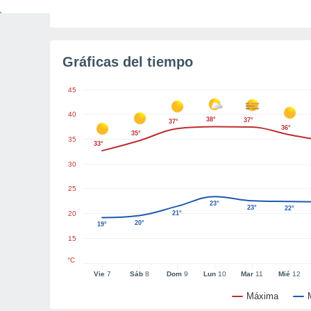
Tiempo para el amanecer
2h 47m
Gráficas del tiempo
45
40
38°
37°
37°
36°
35°
35
33°
30
25
23°
23°
22°
20
21°
20°
19°
15
°C
Vie
7
Sáb
8
Dom
9
Lun
10
Mar
11
Mié
12
Máxima