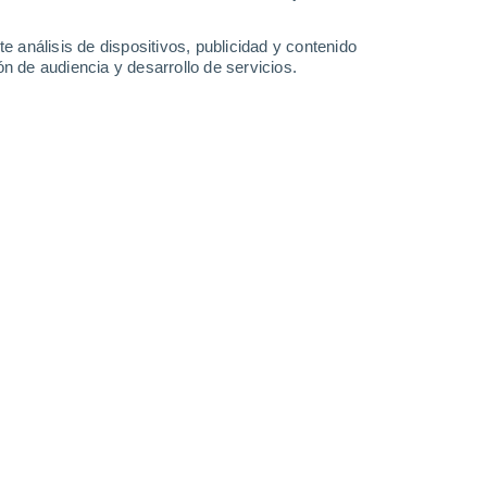
-
43
km/h
18
-
42
km/h
15
-
31
km/h
16
-
40
km/h
e análisis de dispositivos, publicidad y contenido
n de audiencia y desarrollo de servicios.
Noreste
0 Bajo
6
-
13 km/h
FPS:
no
Noreste
0 Bajo
6
-
12 km/h
FPS:
no
Noreste
0 Bajo
6
-
11 km/h
FPS:
no
Noreste
0 Bajo
5
-
11 km/h
FPS:
no
Este
1 Bajo
3
-
12 km/h
FPS:
no