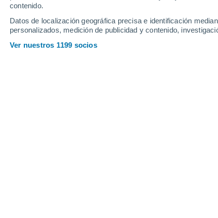
contenido.
13
-
30
km/h
12
-
29
km/h
18
16
-
35
km/h
Datos de localización geográfica precisa e identificación mediant
personalizados, medición de publicidad y contenido, investigació
Tiempo en Sétif hoy
, 7 de agosto
Ver nuestros 1199 socios
Cielo despejado
21°
03:00
Sensación T.
21°
Cielo despejado
20°
04:00
Sensación T.
20°
Cielo despejado
20°
05:00
Sensación T.
20°
Soleado
20°
06:00
Sensación T.
20°
Soleado
25°
08:00
Sensación T.
26°