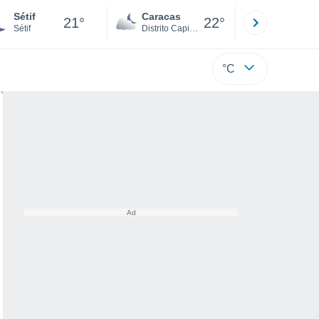
Sétif
Caracas
Tucacas
21°
22°
Sétif
Distrito Capital
Falcón
°C