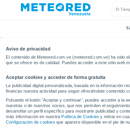
T
Aviso de privacidad
El contenido de Meteored.com.ve (meteored.com.ve) ha sido ela
que se ofrece es de calidad. Puedes acceder a este sitio web m
Aceptar cookies y acceder de forma gratuita
Inicio
Argelia
Provincia de Sétif
Sétif
La publicidad digital personalizada, basada en la información r
financiar nuestra actividad para seguir ofreciéndote contenido c
Tiempo en Sétif
Pulsando el botón "Aceptar y continuar", puedes acceder a la w
nuestras o de nuestros socios, que nos permiten el seguimiento
02:35
Viernes
desarrollar un perfil específico para mostrarte publicidad y co
más información en nuestra
Política de Cookies
y retirar en cu
Configuración de cookies
que aparece disponible en el pie de n
Cielo despejado