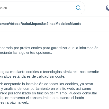
iempo
Vídeos
Radar
Mapas
Satélites
Modelos
Mundo
borado por profesionales para garantizar que la información
ediante las siguientes opciones:
ecogida mediante cookies o tecnologías similares, nos permite
on altos estándares de calidad sin coste.
eb aceptando la instalación de todas las cookies, ya sean
 y análisis del comportamiento en el sitio web, así como
...
ntenido personalizado en función del mismo. Puedes consultar
alquier momento el consentimiento pulsando el botón
Por hora
uestra página web.
Cielos despejados en las
próximas horas