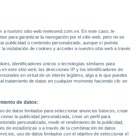
e
r a nuestro sitio web meteored.com.ve. En este caso, te
:
35%
as para garantizar la navegación por el sitio web, pero no se
rar publicidad o contenido personalizado, aunque sí podrás
 la instalación de cookies y acceder a nuestro sitio web a través
uvia
Satélites
Modelos
es, identificadores únicos o tecnologías similares para
n este sitio web, las direcciones IP y los identificadores de
rsonales en virtud de un interés legítimo, algo a lo que puedes
 al tratamiento de datos en cualquier momento haciendo clic en
Lunes
Martes
Miércoles
Jueves
10 Ago
11 Ago
12 Ago
13 Ago
miento de datos:
uso de datos limitados para seleccionar anuncios básicos, crear
ccionar la publicidad personalizada, crear un perfil para
ontenido personalizado, medir el rendimiento de la publicidad,
38°
/
23°
37°
/
23°
36°
/
22°
35°
/
22°
vés de estadísticas o a través de la combinación de datos
rvicios, uso de datos limitados con el objetivo de seleccionar el