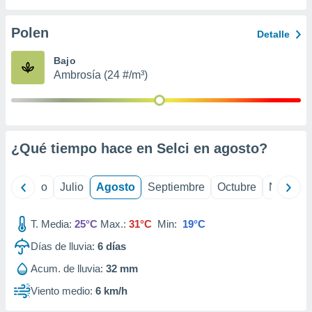
ados con el
 seleccionar
o.
Polen
Detalle
calización
Bajo
precisa e
Ambrosía (24 #/m³)
ión mediante
, publicidad
dos,
 publicidad
¿Qué tiempo hace en Selci en
agosto
?
,
ón de
 desarrollo
yo
Junio
Julio
Agosto
Septiembre
Octubre
Noviemb
s.
tros 1199
T. Media:
25°C
Max.:
31°C
Min:
19°C
ios
Días de lluvia:
6
días
Acum. de lluvia:
32 mm
Viento medio:
6 km/h