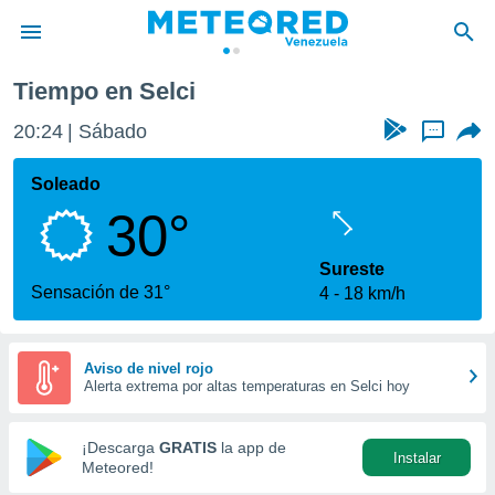
Tiempo en Selci
privacidad
20:24
Sábado
...
o de
om.ve
com.ve) ha
Soleado
ado por
30°
es para
ue la
 que se
Sureste
e calidad.
Sensación de 31°
4
18 km/h
eder a este
ediante las
opciones:
Aviso de nivel rojo
Alerta extrema por altas temperaturas en Selci hoy
ookies y
e forma
¡Descarga
GRATIS
la app de
Instalar
d digital
Meteored!
ada, basada