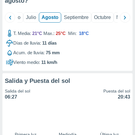
agosto
?
ados con el
 seleccionar
o.
yo
Junio
Julio
Agosto
Septiembre
Octubre
Noviemb
calización
precisa e
ión mediante
T. Media:
21°C
Max.:
25°C
Min:
18°C
Días de lluvia:
11
días
, publicidad
Acum. de lluvia:
75 mm
dos,
 publicidad
Viento medio:
11 km/h
,
ón de
 desarrollo
Salida y Puesta del sol
s.
Salida del sol
Puesta del sol
tros 1199
06:27
20:43
ios
Primera luz
Mediodía
Última luz