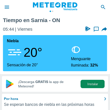
Tiempo en Sarnia - ON
privacidad
05:44
Viernes
...
o de
om.ve
com.ve) ha
Niebla
ado por
20°
es para
ue la
 que se
Menguante
e calidad.
Sensación de 20°
Iluminada:
32%
eder a este
ediante las
opciones:
¡Descarga
GRATIS
la app de
Instalar
ookies y
Meteored!
e forma
Por hora
d digital
Se esperan bancos de niebla en las próximas horas
ada, basada