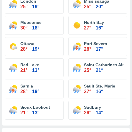
London
Mississauga
25°
19°
25°
20°
Moosonee
North Bay
30°
18°
27°
16°
Ottawa
Port Severn
28°
19°
28°
17°
Red Lake
Saint Catharines Airport
21°
13°
25°
21°
Sarnia
Sault Ste. Marie
28°
19°
27°
16°
Sioux Lookout
Sudbury
21°
13°
26°
14°