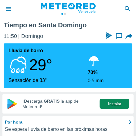
Tiempo en Santa Domingo
privacidad
11:50
Domingo
...
o de
om.ve
com.ve) ha
Lluvia de barro
ado por
29°
es para
ue la
 que se
70%
e calidad.
Sensación de 33°
0.5 mm
eder a este
ediante las
opciones:
¡Descarga
GRATIS
la app de
Instalar
ookies y
Meteored!
e forma
Por hora
d digital
Se espera lluvia de barro en las próximas horas
ada, basada