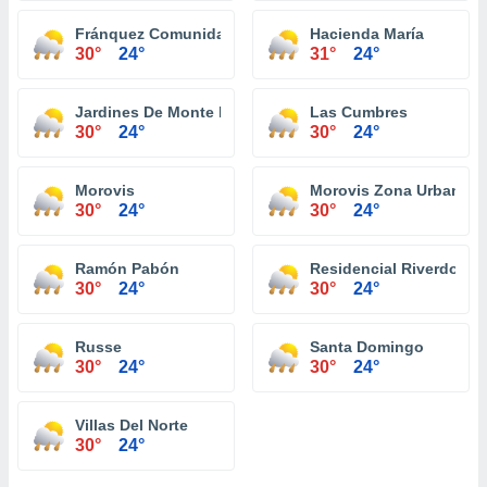
Fránquez Comunidad
Hacienda María
30°
24°
31°
24°
Jardines De Monte Llano
Las Cumbres
30°
24°
30°
24°
Morovis
Morovis Zona Urbana
30°
24°
30°
24°
Ramón Pabón
Residencial Riverdo To
30°
24°
30°
24°
Russe
Santa Domingo
30°
24°
30°
24°
Villas Del Norte
30°
24°