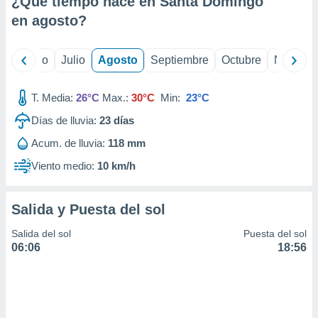
¿Qué tiempo hace en Santa Domingo
ados con el
 seleccionar
en
agosto
?
o.
calización
yo
Junio
Julio
Agosto
Septiembre
Octubre
Noviemb
precisa e
ión mediante
T. Media:
26°C
Max.:
30°C
Min:
23°C
, publicidad
Días de lluvia:
23
días
dos,
Acum. de lluvia:
118 mm
 publicidad
,
Viento medio:
10 km/h
ón de
 desarrollo
s.
Salida y Puesta del sol
tros 1199
Salida del sol
Puesta del sol
ios
06:06
18:56