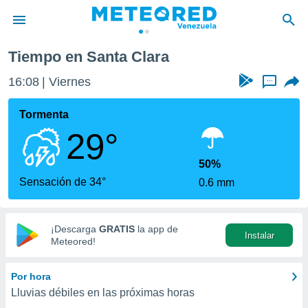
Tiempo en Santa Clara
privacidad
16:08
Viernes
...
o de
om.ve
com.ve) ha
Tormenta
ado por
29°
es para
ue la
 que se
50%
e calidad.
Sensación de 34°
0.6 mm
eder a este
ediante las
opciones:
¡Descarga
GRATIS
la app de
Instalar
ookies y
Meteored!
e forma
Por hora
d digital
Lluvias débiles en las próximas horas
ada, basada