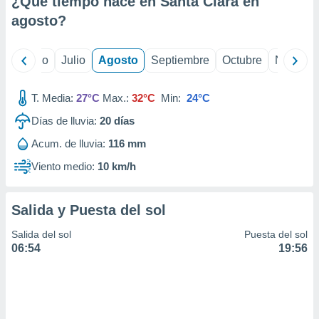
¿Qué tiempo hace en Santa Clara en
ados con el
 seleccionar
agosto
?
o.
calización
yo
Junio
Julio
Agosto
Septiembre
Octubre
Noviemb
precisa e
ión mediante
T. Media:
27°C
Max.:
32°C
Min:
24°C
, publicidad
Días de lluvia:
20
días
dos,
Acum. de lluvia:
116 mm
 publicidad
,
Viento medio:
10 km/h
ón de
 desarrollo
s.
Salida y Puesta del sol
tros 1199
Salida del sol
Puesta del sol
ios
06:54
19:56