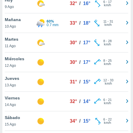
ublicidad y
6
-
17
32°
/
16°
km/h
9 Ago
do en
 mismo.
Mañana
60%
11
-
31
33°
/
18°
sultar más
0.7 mm
km/h
10 Ago
 en nuestra
 Cookies
y
Martes
8
-
28
ualquier
30°
/
17°
km/h
11 Ago
ento
 botón
Miércoles
8
-
25
30°
/
17°
ación de
km/h
12 Ago
kies
 disponible
Jueves
12
-
33
e nuestra
31°
/
15°
km/h
13 Ago
.
Viernes
IVAMENTE,
6
-
21
32°
/
14°
km/h
14 Ago
as
Sábado
6
-
22
34°
/
15°
 a cookies
km/h
15 Ago
 no aceptar