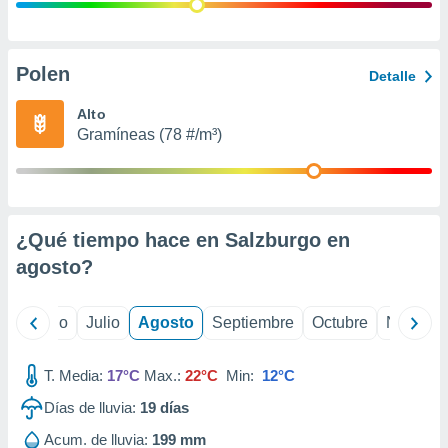
ados con el
 seleccionar
o.
calización
Polen
Detalle
precisa e
ión mediante
Alto
Gramíneas (78 #/m³)
, publicidad
dos,
 publicidad
,
¿Qué tiempo hace en Salzburgo en
ón de
 desarrollo
agosto
?
s.
tros 1199
yo
Junio
Julio
Agosto
Septiembre
Octubre
Noviemb
ios
T. Media:
17°C
Max.:
22°C
Min:
12°C
Días de lluvia:
19
días
Acum. de lluvia:
199 mm