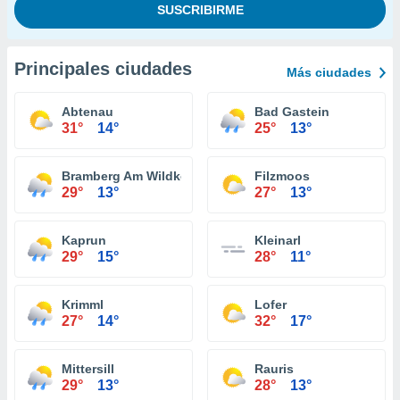
Principales ciudades
Más ciudades
Abtenau
Bad Gastein
31°
14°
25°
13°
Bramberg Am Wildkogel
Filzmoos
29°
13°
27°
13°
Kaprun
Kleinarl
29°
15°
28°
11°
Krimml
Lofer
27°
14°
32°
17°
Mittersill
Rauris
29°
13°
28°
13°