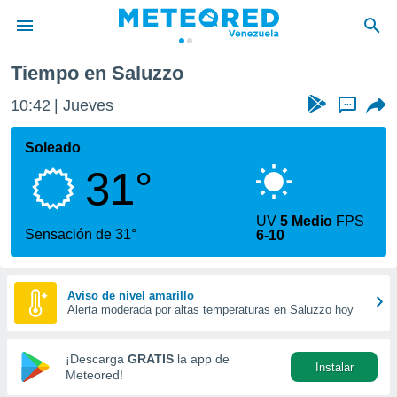
Tiempo en Saluzzo
privacidad
10:42
Jueves
...
o de
om.ve
com.ve) ha
Soleado
ado por
31°
es para
ue la
 que se
UV
5 Medio
FPS
e calidad.
Sensación de 31°
6-10
eder a este
ediante las
opciones:
Aviso de nivel amarillo
Alerta moderada por altas temperaturas en Saluzzo hoy
ookies y
e forma
¡Descarga
GRATIS
la app de
Instalar
d digital
Meteored!
ada, basada