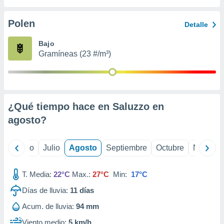
ados con el
 seleccionar
o.
Polen
Detalle
calización
Bajo
precisa e
Gramíneas (23 #/m³)
ión mediante
, publicidad
dos,
 publicidad
¿Qué tiempo hace en Saluzzo en
,
agosto
?
ón de
 desarrollo
s.
yo
Junio
Julio
Agosto
Septiembre
Octubre
Noviemb
tros 1199
ios
T. Media:
22°C
Max.:
27°C
Min:
17°C
Días de lluvia:
11
días
Acum. de lluvia:
94 mm
Viento medio:
5 km/h