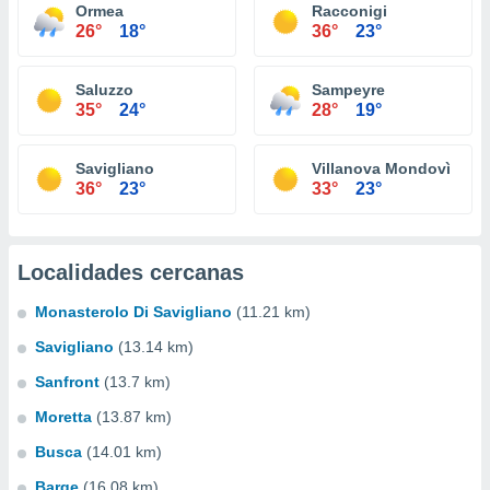
Ormea
Racconigi
26°
18°
36°
23°
Saluzzo
Sampeyre
35°
24°
28°
19°
Savigliano
Villanova Mondovì
36°
23°
33°
23°
Localidades cercanas
Monasterolo Di Savigliano
(11.21 km)
Savigliano
(13.14 km)
Sanfront
(13.7 km)
Moretta
(13.87 km)
Busca
(14.01 km)
Barge
(16.08 km)