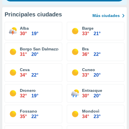
Principales ciudades
Más ciudades
Alba
Barge
30°
19°
33°
21°
Borgo San Dalmazzo
Bra
31°
20°
36°
22°
Ceva
Cuneo
34°
22°
33°
20°
Dronero
Entracque
32°
19°
30°
20°
Fossano
Mondovì
35°
22°
34°
23°