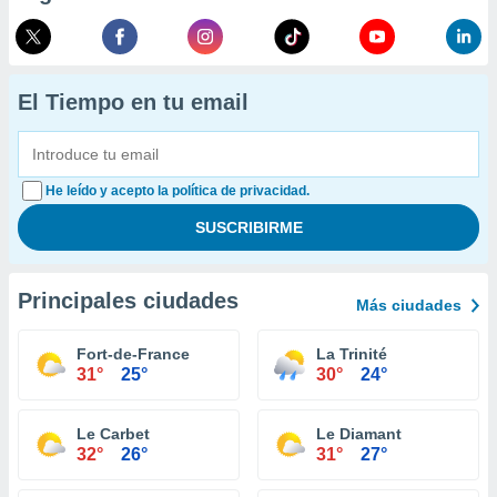
El Tiempo en tu email
He leído y acepto la política de privacidad.
Principales ciudades
Más ciudades
Fort-de-France
La Trinité
31°
25°
30°
24°
Le Carbet
Le Diamant
32°
26°
31°
27°