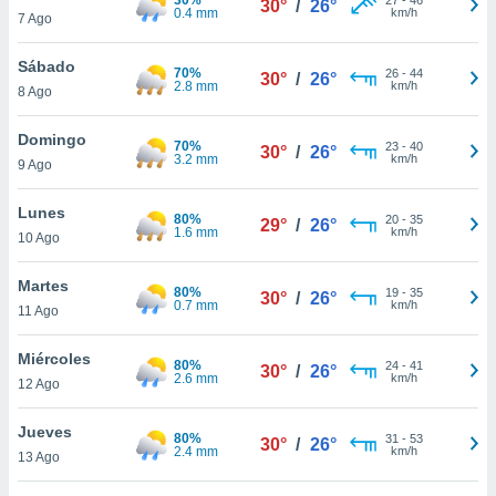
30°
/
26°
ublicidad y
0.4 mm
km/h
7 Ago
do en
Sábado
 mismo.
70%
26
-
44
30°
/
26°
2.8 mm
km/h
sultar más
8 Ago
 en nuestra
 Cookies
y
Domingo
70%
23
-
40
30°
/
26°
ualquier
3.2 mm
km/h
9 Ago
ento
Lunes
 botón
80%
20
-
35
29°
/
26°
1.6 mm
km/h
10 Ago
ación de
kies
 disponible
Martes
80%
19
-
35
30°
/
26°
e nuestra
0.7 mm
km/h
11 Ago
.
Miércoles
80%
IVAMENTE,
24
-
41
30°
/
26°
2.6 mm
km/h
12 Ago
as
Jueves
80%
31
-
53
30°
/
26°
 a cookies
2.4 mm
km/h
13 Ago
 no aceptar