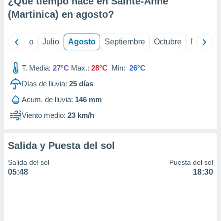
¿Qué tiempo hace en Sainte-Anne
ados con el
 seleccionar
(Martinica) en
agosto
?
o.
calización
yo
Junio
Julio
Agosto
Septiembre
Octubre
Noviemb
precisa e
ión mediante
T. Media:
27°C
Max.:
28°C
Min:
26°C
, publicidad
Días de lluvia:
25
días
dos,
Acum. de lluvia:
146 mm
 publicidad
,
Viento medio:
23 km/h
ón de
 desarrollo
s.
Salida y Puesta del sol
tros 1199
Salida del sol
Puesta del sol
ios
05:48
18:30