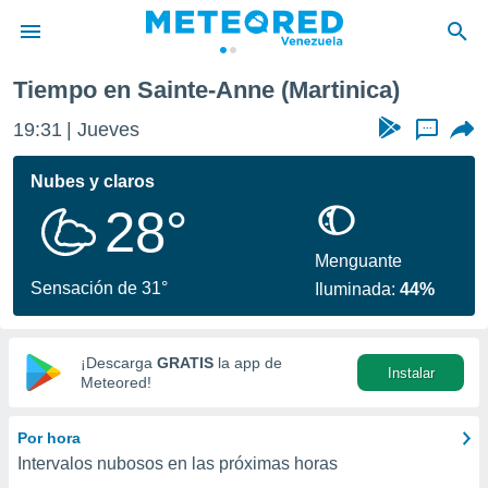
nte-Anne
Tiempo en Sainte-Anne (Martinica)
privacidad
19:31
Jueves
...
o de
om.ve
com.ve) ha
Nubes y claros
ado por
28°
es para
ue la
 que se
Menguante
e calidad.
Sensación de 31°
Iluminada:
44%
eder a este
ediante las
opciones:
¡Descarga
GRATIS
la app de
Instalar
ookies y
Meteored!
e forma
Por hora
d digital
Intervalos nubosos en las próximas horas
ada, basada