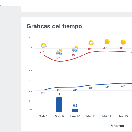
Tiempo para el amanecer
2h 42m
Gráficas del tiempo
45
39°
40
39°
38°
37°
35°
34°
35
30
25
24°
23°
23°
22°
22°
20
20°
1
15
0.2
°C
Sáb
8
Dom
9
Lun
10
Mar
11
Mié
12
Jue
13
Máxima