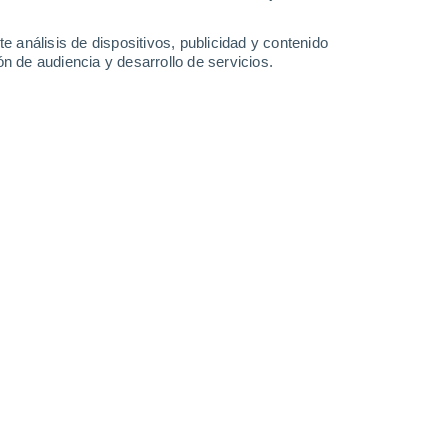
-
34
km/h
14
-
36
km/h
13
-
34
km/h
10
-
35
km/h
e análisis de dispositivos, publicidad y contenido
n de audiencia y desarrollo de servicios.
hoy
, 8 de agosto
Norte
0 Bajo
8
-
19 km/h
FPS:
no
Noroeste
0 Bajo
7
-
15 km/h
FPS:
no
Noroeste
0 Bajo
6
-
13 km/h
FPS:
no
Noroeste
0 Bajo
5
-
12 km/h
FPS:
no
Noroeste
0 Bajo
5
-
12 km/h
FPS:
no