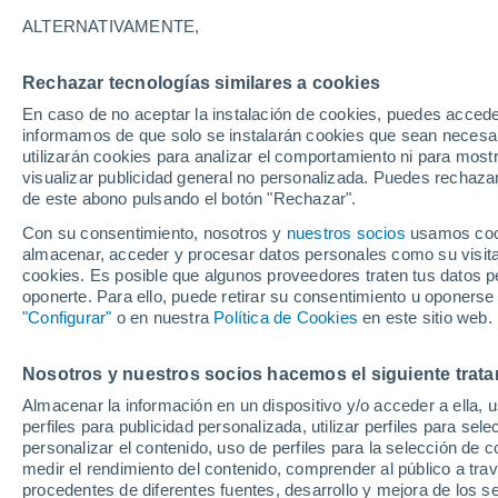
25°
ALTERNATIVAMENTE,
Rechazar tecnologías similares a cookies
Menguant
En caso de no aceptar la instalación de cookies, puedes accede
Iluminada
Sensación de 26°
informamos de que solo se instalarán cookies que sean necesari
utilizarán cookies para analizar el comportamiento ni para most
visualizar publicidad general no personalizada. Puedes rechazar
de este abono pulsando el botón "Rechazar".
Tiempo 1 - 7 días
Mapa de temperatura
Radar de ll
Con su consentimiento, nosotros y
nuestros socios
usamos cooki
almacenar, acceder y procesar datos personales como su visita e
cookies. Es posible que algunos proveedores traten tus datos pe
oponerte. Para ello, puede retirar su consentimiento u oponerse
Mañana
Lunes
Hoy
"Configurar"
o en nuestra
Política de Cookies
en este sitio web.
9 Ago
10 Ago
8 Ago
Nosotros y nuestros socios hacemos el siguiente trata
Almacenar la información en un dispositivo y/o acceder a ella, 
30%
30%
perfiles para publicidad personalizada, utilizar perfiles para sele
1 mm
0.2 mm
personalizar el contenido, uso de perfiles para la selección de c
34°
/
22°
35°
/
22°
37°
/
20°
medir el rendimiento del contenido, comprender al público a tra
procedentes de diferentes fuentes, desarrollo y mejora de los se