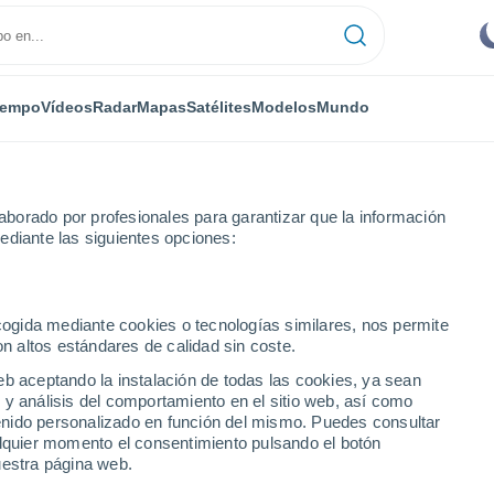
iempo
Vídeos
Radar
Mapas
Satélites
Modelos
Mundo
borado por profesionales para garantizar que la información
ediante las siguientes opciones:
in-de-Londres
ecogida mediante cookies o tecnologías similares, nos permite
on altos estándares de calidad sin coste.
n-de-Londres
eb aceptando la instalación de todas las cookies, ya sean
 y análisis del comportamiento en el sitio web, así como
...
ntenido personalizado en función del mismo. Puedes consultar
alquier momento el consentimiento pulsando el botón
Por hora
uestra página web.
Cielos despejados en las
próximas horas