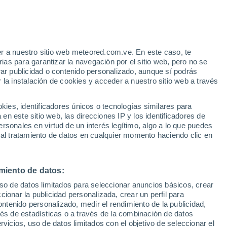
e
r a nuestro sitio web meteored.com.ve. En este caso, te
:
24%
as para garantizar la navegación por el sitio web, pero no se
rar publicidad o contenido personalizado, aunque sí podrás
 la instalación de cookies y acceder a nuestro sitio web a través
uvia
Satélites
Modelos
es, identificadores únicos o tecnologías similares para
n este sitio web, las direcciones IP y los identificadores de
rsonales en virtud de un interés legítimo, algo a lo que puedes
 al tratamiento de datos en cualquier momento haciendo clic en
Martes
Miércoles
Jueves
Viernes
11 Ago
12 Ago
13 Ago
14 Ago
miento de datos:
uso de datos limitados para seleccionar anuncios básicos, crear
ccionar la publicidad personalizada, crear un perfil para
ontenido personalizado, medir el rendimiento de la publicidad,
38°
/
23°
39°
/
23°
39°
/
24°
38°
/
23°
vés de estadísticas o a través de la combinación de datos
rvicios, uso de datos limitados con el objetivo de seleccionar el