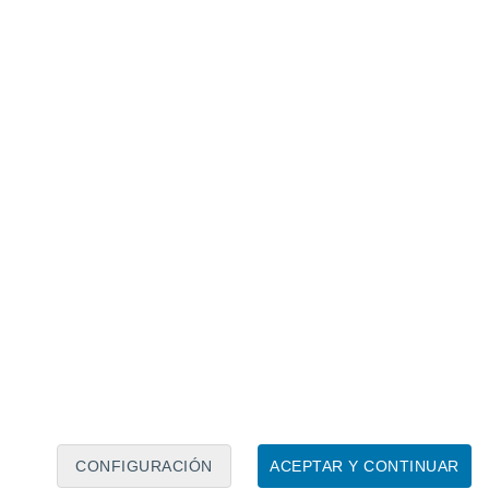
Calendario lunar
Lun
Mar
Mié
Jue
Vie
Sáb
Dom
8
9
10
11
12
13
14
15
16
17
18
19
20
21
CONFIGURACIÓN
ACEPTAR Y CONTINUAR