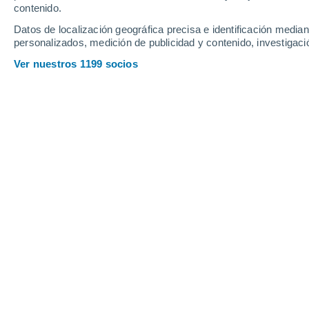
contenido.
14
-
36
km/h
10
-
27
km/h
12
16
-
38
km/h
Datos de localización geográfica precisa e identificación mediant
personalizados, medición de publicidad y contenido, investigació
Tiempo en Saint-Martin-de-Londres 
Ver nuestros 1199 socios
Cielo despejado
25°
03:00
Sensación T.
26°
Cielo despejado
24°
04:00
Sensación T.
25°
Cielo despejado
22°
05:00
Sensación T.
25°
Cielo despejado
21°
06:00
Sensación T.
21°
Soleado
23°
08:00
Sensación T.
25°