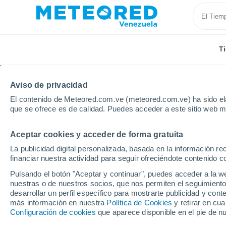
T
Aviso de privacidad
El contenido de Meteored.com.ve (meteored.com.ve) ha sido ela
que se ofrece es de calidad. Puedes acceder a este sitio web m
Aceptar cookies y acceder de forma gratuita
Inicio
Francia
Occitania
Hérault
Saint-Mart
La publicidad digital personalizada, basada en la información r
financiar nuestra actividad para seguir ofreciéndote contenido c
Tiempo en Saint-Marti
Pulsando el botón "Aceptar y continuar", puedes acceder a la w
nuestras o de nuestros socios, que nos permiten el seguimiento
03:27
Sábado
desarrollar un perfil específico para mostrarte publicidad y co
más información en nuestra
Política de Cookies
y retirar en cu
Configuración de cookies
que aparece disponible en el pie de n
Cielo despejado