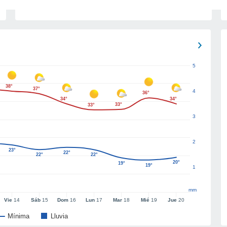
5
38°
37°
4
36°
34°
34°
33°
33°
3
2
23°
22°
22°
22°
20°
19°
19°
1
mm
Vie
14
Sáb
15
Dom
16
Lun
17
Mar
18
Mié
19
Jue
20
Mínima
Lluvia