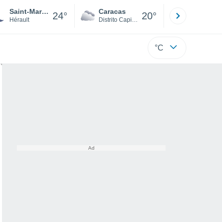
Saint-Martin-de-Londres
Caracas
Tucacas
24°
20°
Hérault
Distrito Capital
Falcón
°C