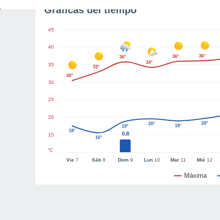
Gráficas del tiempo
45
40
36°
36°
36°
34°
35
33°
30°
30
25
20
20°
20°
19°
19°
18°
0.8
15
16°
°C
Vie
7
Sáb
8
Dom
9
Lun
10
Mar
11
Mié
12
Máxima