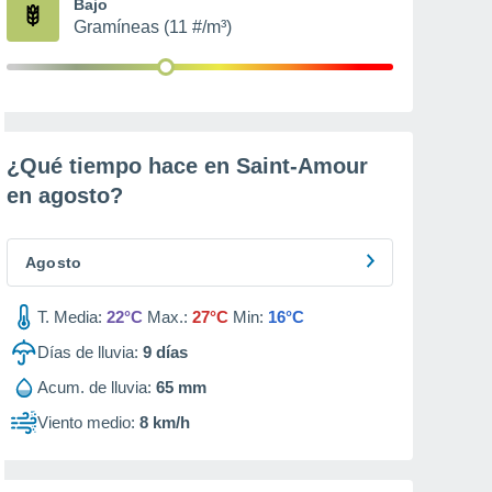
Bajo
Gramíneas (11 #/m³)
¿Qué tiempo hace en Saint-Amour
en
agosto
?
Agosto
T. Media:
22°C
Max.:
27°C
Min:
16°C
Días de lluvia:
9
días
Acum. de lluvia:
65 mm
Viento medio:
8 km/h