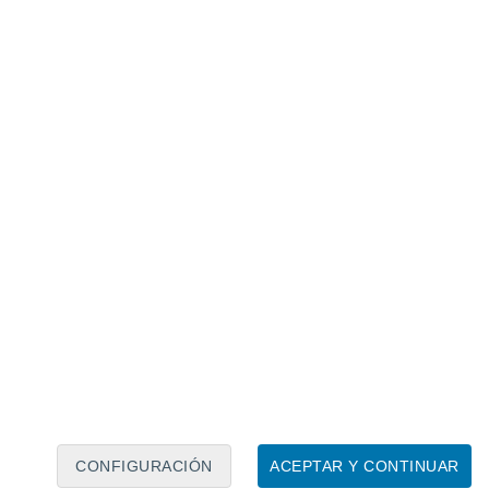
Calendario lunar
Lun
Mar
Mié
Jue
Vie
Sáb
Dom
7
8
9
10
11
12
13
14
15
16
17
18
19
20
CONFIGURACIÓN
ACEPTAR Y CONTINUAR