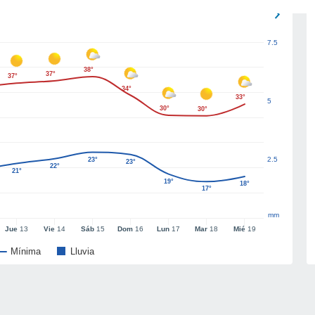
7.5
38°
37°
37°
34°
33°
5
30°
30°
2.5
23°
23°
22°
21°
19°
18°
17°
mm
Jue
13
Vie
14
Sáb
15
Dom
16
Lun
17
Mar
18
Mié
19
Mínima
Lluvia