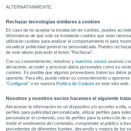
30°
ALTERNATIVAMENTE,
Rechazar tecnologías similares a cookies
Norte
En caso de no aceptar la instalación de cookies, puedes accede
Sensación de 29°
18
-
40 km
informamos de que solo se instalarán cookies que sean necesari
utilizarán cookies para analizar el comportamiento ni para most
visualizar publicidad general no personalizada. Puedes rechazar
de este abono pulsando el botón "Rechazar".
Tiempo 1 - 7 días
Mapa de temperatura
Radar de ll
Con su consentimiento, nosotros y
nuestros socios
usamos cooki
almacenar, acceder y procesar datos personales como su visita e
cookies. Es posible que algunos proveedores traten tus datos pe
oponerte. Para ello, puede retirar su consentimiento u oponerse
Mañana
Domingo
Hoy
"Configurar"
o en nuestra
Política de Cookies
en este sitio web.
8 Ago
9 Ago
7 Ago
Nosotros y nuestros socios hacemos el siguiente trata
Almacenar la información en un dispositivo y/o acceder a ella, 
60%
perfiles para publicidad personalizada, utilizar perfiles para sele
0.8 mm
personalizar el contenido, uso de perfiles para la selección de c
33°
/
16°
36°
/
19°
30°
/
18°
medir el rendimiento del contenido, comprender al público a tra
procedentes de diferentes fuentes, desarrollo y mejora de los se