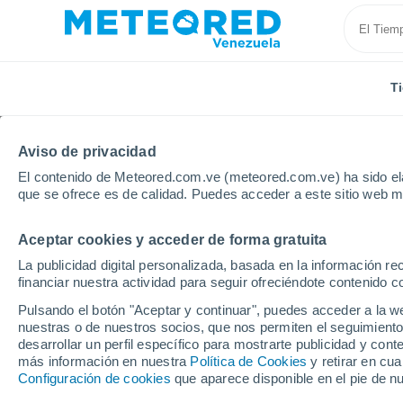
T
Aviso de privacidad
El contenido de Meteored.com.ve (meteored.com.ve) ha sido ela
que se ofrece es de calidad. Puedes acceder a este sitio web m
Aceptar cookies y acceder de forma gratuita
Inicio
Francia
Borgoña-Franco Condado
Jura
La publicidad digital personalizada, basada en la información r
financiar nuestra actividad para seguir ofreciéndote contenido c
Tiempo en Saint-Amou
Pulsando el botón "Aceptar y continuar", puedes acceder a la w
nuestras o de nuestros socios, que nos permiten el seguimiento
15:33
Viernes
desarrollar un perfil específico para mostrarte publicidad y co
más información en nuestra
Política de Cookies
y retirar en cu
Configuración de cookies
que aparece disponible en el pie de n
Soleado