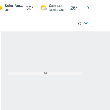
Saint-Amour
Caracas
Tucacas
30°
26°
Jura
Distrito Capital
Falcón
°C