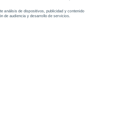
-
24
km/h
16
-
36
km/h
10
-
26
km/h
7
-
24
km/h
e análisis de dispositivos, publicidad y contenido
n de audiencia y desarrollo de servicios.
osto
Norte
5 Medio
18
-
40 km/h
FPS:
6-10
Norte
3 Medio
17
-
39 km/h
FPS:
6-10
Norte
2 Bajo
17
-
38 km/h
FPS:
no
Norte
1 Bajo
17
-
37 km/h
FPS:
no
Norte
0 Bajo
15
-
34 km/h
FPS:
no