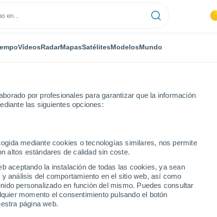
iempo
Vídeos
Radar
Mapas
Satélites
Modelos
Mundo
borado por profesionales para garantizar que la información
ediante las siguientes opciones:
Saint-Amour
ecogida mediante cookies o tecnologías similares, nos permite
on altos estándares de calidad sin coste.
r
eb aceptando la instalación de todas las cookies, ya sean
 y análisis del comportamiento en el sitio web, así como
...
ntenido personalizado en función del mismo. Puedes consultar
alquier momento el consentimiento pulsando el botón
Por hora
uestra página web.
Cielos despejados en las
próximas horas