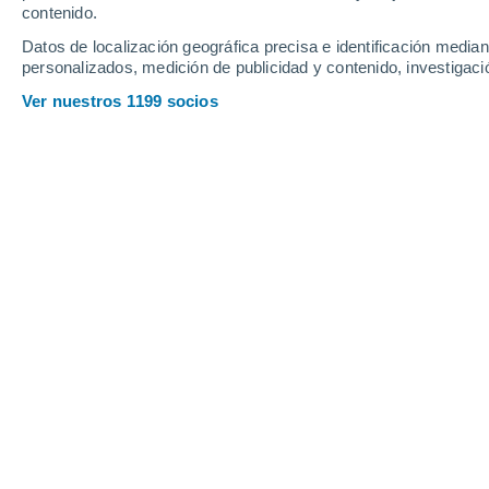
contenido.
12
-
25
km/h
17
-
60
km/h
12
20
-
44
km/h
Datos de localización geográfica precisa e identificación mediant
personalizados, medición de publicidad y contenido, investigació
Tiempo en Saint-Amour hoy
, 7 de ag
Ver nuestros 1199 socios
Soleado
30°
16:00
Sensación T.
29°
Soleado
30°
17:00
Sensación T.
29°
Soleado
30°
18:00
Sensación T.
28°
Soleado
29°
19:00
Sensación T.
28°
Soleado
28°
20:00
Sensación T.
27°