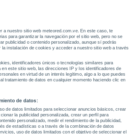
r a nuestro sitio web meteored.com.ve. En este caso, te
/h
as para garantizar la navegación por el sitio web, pero no se
rar publicidad o contenido personalizado, aunque sí podrás
 la instalación de cookies y acceder a nuestro sitio web a través
uvia
Satélites
Modelos
es, identificadores únicos o tecnologías similares para
n este sitio web, las direcciones IP y los identificadores de
rsonales en virtud de un interés legítimo, algo a lo que puedes
 al tratamiento de datos en cualquier momento haciendo clic en
Lunes
Martes
Miércoles
Jueves
10 Ago
11 Ago
12 Ago
13 Ago
miento de datos:
uso de datos limitados para seleccionar anuncios básicos, crear
ccionar la publicidad personalizada, crear un perfil para
ontenido personalizado, medir el rendimiento de la publicidad,
34°
/
20°
36°
/
19°
36°
/
20°
37°
/
21°
vés de estadísticas o a través de la combinación de datos
rvicios, uso de datos limitados con el objetivo de seleccionar el