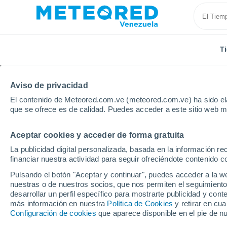
T
Aviso de privacidad
El contenido de Meteored.com.ve (meteored.com.ve) ha sido ela
que se ofrece es de calidad. Puedes acceder a este sitio web m
Aceptar cookies y acceder de forma gratuita
Inicio
Alemania
Baviera
Rothenburg ob der Tau
La publicidad digital personalizada, basada en la información r
financiar nuestra actividad para seguir ofreciéndote contenido c
Tiempo en Rothenburg 
Pulsando el botón "Aceptar y continuar", puedes acceder a la w
nuestras o de nuestros socios, que nos permiten el seguimiento
00:27
Viernes
desarrollar un perfil específico para mostrarte publicidad y co
más información en nuestra
Política de Cookies
y retirar en cu
Configuración de cookies
que aparece disponible en el pie de n
Cielo despejado