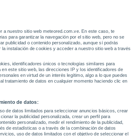
e
r a nuestro sitio web meteored.com.ve. En este caso, te
:
35%
as para garantizar la navegación por el sitio web, pero no se
rar publicidad o contenido personalizado, aunque sí podrás
 la instalación de cookies y acceder a nuestro sitio web a través
uvia
Satélites
Modelos
es, identificadores únicos o tecnologías similares para
n este sitio web, las direcciones IP y los identificadores de
rsonales en virtud de un interés legítimo, algo a lo que puedes
 al tratamiento de datos en cualquier momento haciendo clic en
Lunes
Martes
Miércoles
Jueves
10 Ago
11 Ago
12 Ago
13 Ago
miento de datos:
uso de datos limitados para seleccionar anuncios básicos, crear
ccionar la publicidad personalizada, crear un perfil para
ontenido personalizado, medir el rendimiento de la publicidad,
32°
/
21°
29°
/
18°
31°
/
15°
34°
/
18°
vés de estadísticas o a través de la combinación de datos
rvicios, uso de datos limitados con el objetivo de seleccionar el