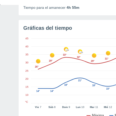
Duración del día
14h 51m
Tiempo para el amanecer
4h 55m
Gráficas del tiempo
45
40
35
33°
32°
31°
29°
29°
30
26°
25
20
21°
18°
18°
15
15°
14°
14°
10
°C
Vie
7
Sáb
8
Dom
9
Lun
10
Mar
11
Mié
12
Máxima