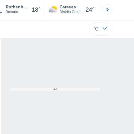
Rothenburg ob der Tauber
Caracas
Tucacas
18°
24°
Bavaria
Distrito Capital
Falcón
°C