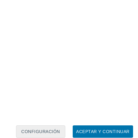
Calendario lunar
Lun
Mar
Mié
Jue
Vie
Sáb
Dom
7
8
9
10
11
12
13
14
15
16
17
18
19
20
CONFIGURACIÓN
ACEPTAR Y CONTINUAR