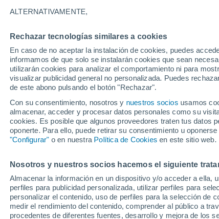
18°
ALTERNATIVAMENTE,
Rechazar tecnologías similares a cookies
Menguant
En caso de no aceptar la instalación de cookies, puedes accede
Iluminada
Sensación de 18°
informamos de que solo se instalarán cookies que sean necesari
utilizarán cookies para analizar el comportamiento ni para most
visualizar publicidad general no personalizada. Puedes rechazar
de este abono pulsando el botón "Rechazar".
Tiempo 1 - 7 días
Mapa de temperatura
Radar de ll
Con su consentimiento, nosotros y
nuestros socios
usamos cooki
almacenar, acceder y procesar datos personales como su visita e
cookies. Es posible que algunos proveedores traten tus datos pe
oponerte. Para ello, puede retirar su consentimiento u oponerse
Mañana
Domingo
Hoy
"Configurar"
o en nuestra
Política de Cookies
en este sitio web.
8 Ago
9 Ago
7 Ago
Nosotros y nuestros socios hacemos el siguiente trata
Almacenar la información en un dispositivo y/o acceder a ella, 
perfiles para publicidad personalizada, utilizar perfiles para sele
personalizar el contenido, uso de perfiles para la selección de c
29°
/
14°
33°
/
18°
26°
/
14°
medir el rendimiento del contenido, comprender al público a tra
procedentes de diferentes fuentes, desarrollo y mejora de los se