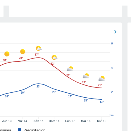
6
37°
35°
34°
32°
4
26°
22°
21°
23°
2
20°
20°
18°
17°
15°
14°
mm
Jue
13
Vie
14
Sáb
15
Dom
16
Lun
17
Mar
18
Mié
19
Mínima
Precipitación