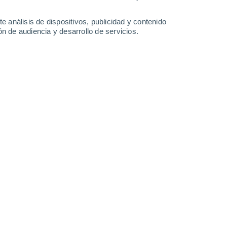
-
40
km/h
15
-
33
km/h
12
-
28
km/h
12
-
23
km/h
e análisis de dispositivos, publicidad y contenido
n de audiencia y desarrollo de servicios.
 hoy
, 7 de agosto
Norte
0 Bajo
11
-
25 km/h
FPS:
no
Norte
0 Bajo
10
-
20 km/h
FPS:
no
Norte
0 Bajo
9
-
17 km/h
FPS:
no
Norte
0 Bajo
8
-
14 km/h
FPS:
no
Norte
1 Bajo
8
-
19 km/h
FPS:
no