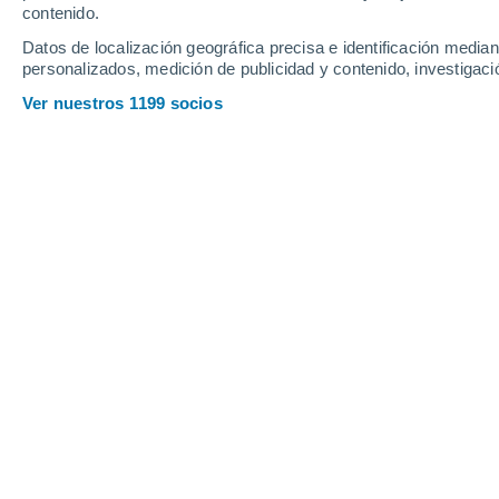
contenido.
14
-
25
km/h
13
-
30
km/h
17
11
-
27
km/h
Datos de localización geográfica precisa e identificación mediant
personalizados, medición de publicidad y contenido, investigació
Tiempo en Rothenburg ob der Tauber
Ver nuestros 1199 socios
Cielo despejado
18°
01:00
Sensación T.
18°
Cielo despejado
17°
02:00
Sensación T.
17°
Cielo despejado
17°
03:00
Sensación T.
17°
Cielo despejado
15°
05:00
Sensación T.
15°
Soleado
17°
08:00
Sensación T.
17°