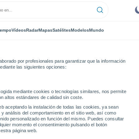
iempo
Vídeos
Radar
Mapas
Satélites
Modelos
Mundo
borado por profesionales para garantizar que la información
ediante las siguientes opciones:
ber
ecogida mediante cookies o tecnologías similares, nos permite
on altos estándares de calidad sin coste.
ob der Tauber
eb aceptando la instalación de todas las cookies, ya sean
 y análisis del comportamiento en el sitio web, así como
...
ntenido personalizado en función del mismo. Puedes consultar
alquier momento el consentimiento pulsando el botón
Por hora
uestra página web.
Cielos despejados en las
próximas horas