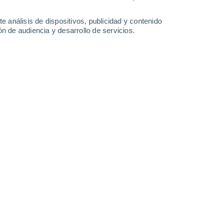
-
20
km/h
8
-
19
km/h
15
-
30
km/h
11
-
26
km/h
e análisis de dispositivos, publicidad y contenido
n de audiencia y desarrollo de servicios.
Noreste
1 Bajo
5
-
19 km/h
FPS:
no
uboso
Este
3 Medio
3
-
14 km/h
FPS:
6-10
uboso
Sureste
4 Medio
4
-
14 km/h
FPS:
6-10
Sur
5 Medio
4
-
15 km/h
FPS:
6-10
Sur
5 Medio
5
-
15 km/h
FPS:
6-10