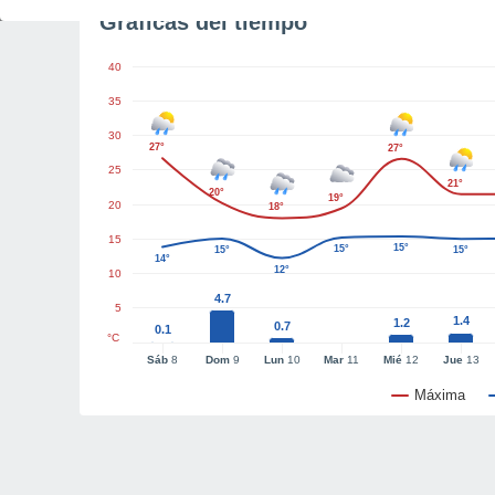
Gráficas del tiempo
40
35
30
27°
27°
25
21°
20°
19°
20
18°
15
15°
15°
15°
15°
14°
12°
10
4.7
5
1.4
1.2
0.7
0.1
°C
Sáb
8
Dom
9
Lun
10
Mar
11
Mié
12
Jue
13
Máxima