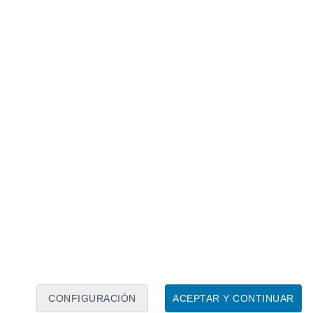
Calendario lunar
Lun
Mar
Mié
Jue
Vie
Sáb
Dom
8
9
10
11
12
13
14
15
16
17
18
19
20
21
CONFIGURACIÓN
ACEPTAR Y CONTINUAR