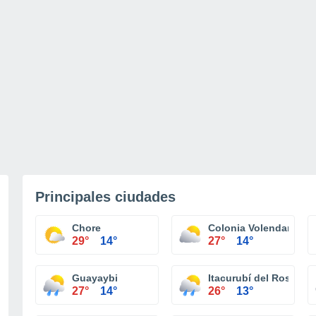
Principales ciudades
Chore
Colonia Volendam
29°
14°
27°
14°
Guayaybi
Itacurubí del Rosario
27°
14°
26°
13°