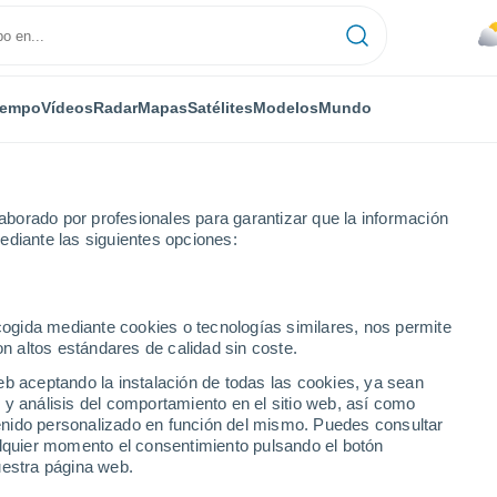
iempo
Vídeos
Radar
Mapas
Satélites
Modelos
Mundo
borado por profesionales para garantizar que la información
ediante las siguientes opciones:
osario
ecogida mediante cookies o tecnologías similares, nos permite
on altos estándares de calidad sin coste.
raguay)
eb aceptando la instalación de todas las cookies, ya sean
 y análisis del comportamiento en el sitio web, así como
...
ntenido personalizado en función del mismo. Puedes consultar
alquier momento el consentimiento pulsando el botón
Por hora
uestra página web.
Lluvias débiles en las próximas
horas