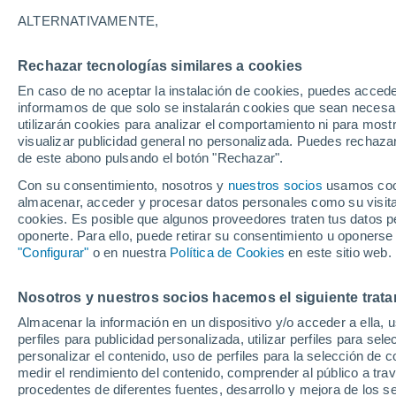
19°
ALTERNATIVAMENTE,
Rechazar tecnologías similares a cookies
Noreste
En caso de no aceptar la instalación de cookies, puedes accede
Sensación de 19°
5
-
19 km/
informamos de que solo se instalarán cookies que sean necesari
utilizarán cookies para analizar el comportamiento ni para most
visualizar publicidad general no personalizada. Puedes rechazar
de este abono pulsando el botón "Rechazar".
Tiempo 1 - 7 días
Mapa de lluvia
Radar de lluvia
S
Con su consentimiento, nosotros y
nuestros socios
usamos cooki
almacenar, acceder y procesar datos personales como su visita e
cookies. Es posible que algunos proveedores traten tus datos pe
oponerte. Para ello, puede retirar su consentimiento u oponerse
Mañana
Lunes
Hoy
"Configurar"
o en nuestra
Política de Cookies
en este sitio web.
9 Ago
10 Ago
8 Ago
Nosotros y nuestros socios hacemos el siguiente trata
Almacenar la información en un dispositivo y/o acceder a ella, 
70%
50%
40%
perfiles para publicidad personalizada, utilizar perfiles para sele
4.7 mm
0.7 mm
0.1 mm
personalizar el contenido, uso de perfiles para la selección de c
20°
/
15°
18°
/
12°
27°
/
14°
medir el rendimiento del contenido, comprender al público a tra
procedentes de diferentes fuentes, desarrollo y mejora de los se