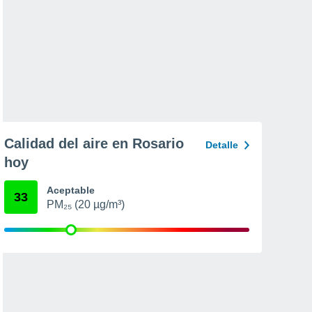
Calidad del aire en Rosario
Detalle
hoy
Aceptable
33
PM₂₅ (20 µg/m³)