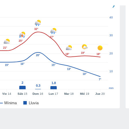
40
32°
30
27°
25°
21°
19°
20
18°
18°
20°
16°
15°
15°
13°
10
10°
7°
2
1.8
0.3
mm
Vie
14
Sáb
15
Dom
16
Lun
17
Mar
18
Mié
19
Jue
20
Mínima
Lluvia