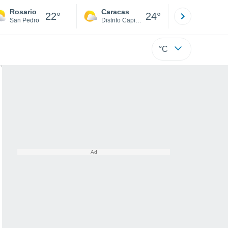
Rosario
Caracas
Tucacas
22°
24°
San Pedro
Distrito Capital
Falcón
°C