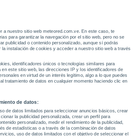
r a nuestro sitio web meteored.com.ve. En este caso, te
h
as para garantizar la navegación por el sitio web, pero no se
rar publicidad o contenido personalizado, aunque sí podrás
 la instalación de cookies y acceder a nuestro sitio web a través
atélites
Modelos
es, identificadores únicos o tecnologías similares para
n este sitio web, las direcciones IP y los identificadores de
rsonales en virtud de un interés legítimo, algo a lo que puedes
 al tratamiento de datos en cualquier momento haciendo clic en
Martes
Miércoles
Jueves
Viernes
11 Ago
12 Ago
13 Ago
14 Ago
miento de datos:
uso de datos limitados para seleccionar anuncios básicos, crear
30%
70%
ccionar la publicidad personalizada, crear un perfil para
1.2 mm
1.4 mm
ontenido personalizado, medir el rendimiento de la publicidad,
19°
/
15°
27°
/
15°
21°
/
15°
21°
/
15°
vés de estadísticas o a través de la combinación de datos
rvicios, uso de datos limitados con el objetivo de seleccionar el