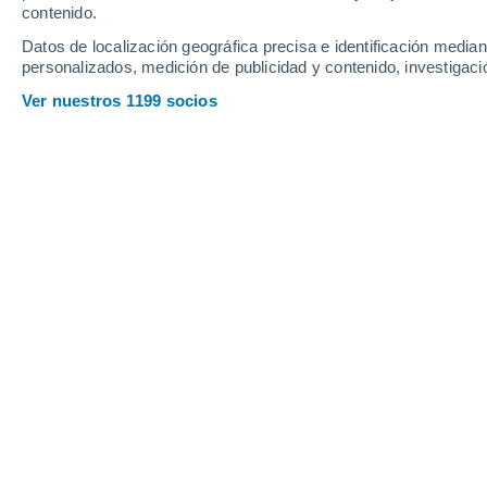
contenido.
18
-
32
km/h
20
-
37
km/h
10
19
-
34
km/h
Datos de localización geográfica precisa e identificación mediant
personalizados, medición de publicidad y contenido, investigació
Tiempo en Rosario hoy
, 8 de agosto
Ver nuestros 1199 socios
Cubierto
19°
10:00
Sensación T.
19°
Parcialmente n
22°
11:00
Sensación T.
22°
Parcialmente n
24°
12:00
Sensación T.
25°
Lluvia débil
30%
24°
13:00
0.1 mm
Sensación T.
25°
Nubes y claros
25°
14:00
Sensación T.
27°