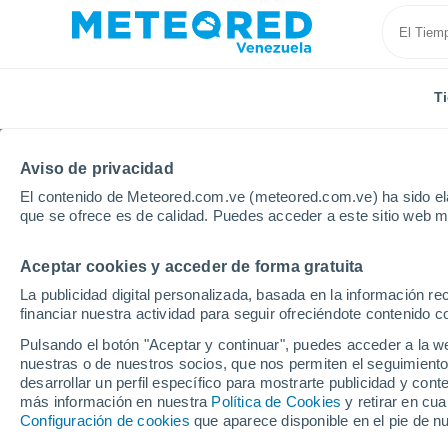
T
Aviso de privacidad
El contenido de Meteored.com.ve (meteored.com.ve) ha sido ela
que se ofrece es de calidad. Puedes acceder a este sitio web m
Aceptar cookies y acceder de forma gratuita
Inicio
Paraguay
Departamento de San Pedro
R
La publicidad digital personalizada, basada en la información r
financiar nuestra actividad para seguir ofreciéndote contenido c
Tiempo en Rosario (Pa
Pulsando el botón "Aceptar y continuar", puedes acceder a la w
nuestras o de nuestros socios, que nos permiten el seguimiento
10:01
Sábado
desarrollar un perfil específico para mostrarte publicidad y co
más información en nuestra
Política de Cookies
y retirar en cu
Configuración de cookies
que aparece disponible en el pie de n
Cubierto