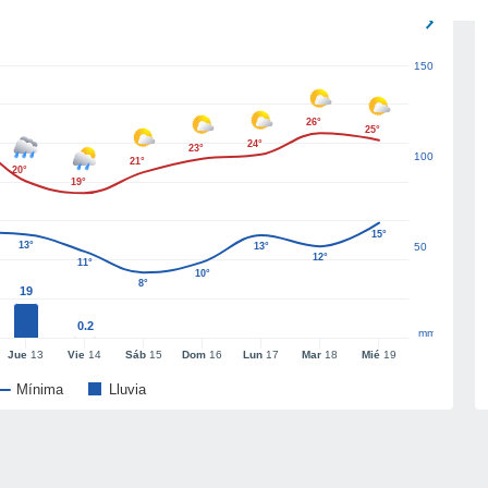
150
26°
25°
24°
23°
100
21°
20°
19°
15°
13°
13°
50
12°
11°
10°
8°
19
0.2
mm
Jue
13
Vie
14
Sáb
15
Dom
16
Lun
17
Mar
18
Mié
19
Mínima
Lluvia