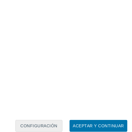
Calendario lunar
Lun
Mar
Mié
Jue
Vie
Sáb
Dom
7
8
9
10
11
12
13
14
15
16
17
18
19
20
CONFIGURACIÓN
ACEPTAR Y CONTINUAR