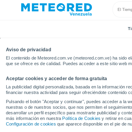
T
Aviso de privacidad
El contenido de Meteored.com.ve (meteored.com.ve) ha sido ela
que se ofrece es de calidad. Puedes acceder a este sitio web m
Aceptar cookies y acceder de forma gratuita
Inicio
Canadá
Saskatchewan
Regina
La publicidad digital personalizada, basada en la información r
financiar nuestra actividad para seguir ofreciéndote contenido c
Tiempo en Regina - SK
Pulsando el botón "Aceptar y continuar", puedes acceder a la w
nuestras o de nuestros socios, que nos permiten el seguimiento
04:14
Viernes
desarrollar un perfil específico para mostrarte publicidad y co
más información en nuestra
Política de Cookies
y retirar en cu
Configuración de cookies
que aparece disponible en el pie de n
Cielo despejado