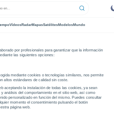
iempo
Vídeos
Radar
Mapas
Satélites
Modelos
Mundo
borado por profesionales para garantizar que la información
ediante las siguientes opciones:
ecogida mediante cookies o tecnologías similares, nos permite
on altos estándares de calidad sin coste.
eb aceptando la instalación de todas las cookies, ya sean
 y análisis del comportamiento en el sitio web, así como
...
ntenido personalizado en función del mismo. Puedes consultar
alquier momento el consentimiento pulsando el botón
Por hora
uestra página web.
Cielos despejados en las
próximas horas