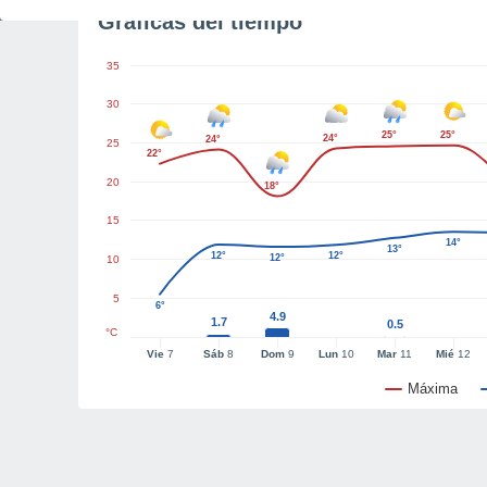
Gráficas del tiempo
35
30
25°
25°
24°
24°
25
22°
20
18°
15
14°
13°
12°
12°
12°
10
5
6°
4.9
1.7
0.5
°C
Vie
7
Sáb
8
Dom
9
Lun
10
Mar
11
Mié
12
Máxima