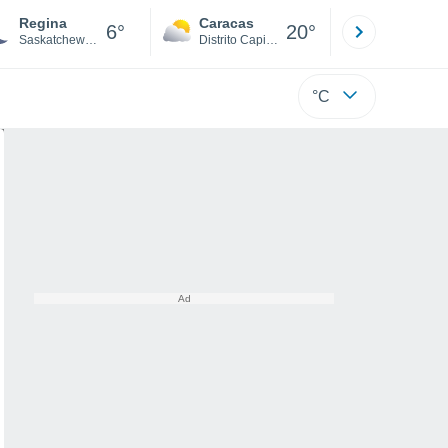
Regina
Caracas
Tucacas
6°
20°
Saskatchewan
Distrito Capital
Falcón
°C