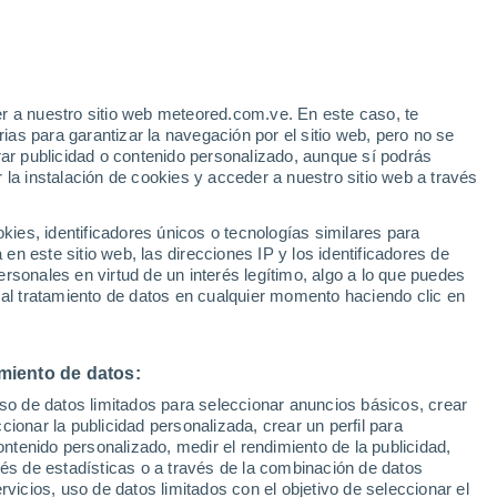
e
r a nuestro sitio web meteored.com.ve. En este caso, te
:
31%
as para garantizar la navegación por el sitio web, pero no se
rar publicidad o contenido personalizado, aunque sí podrás
 la instalación de cookies y acceder a nuestro sitio web a través
uvia
Satélites
Modelos
es, identificadores únicos o tecnologías similares para
n este sitio web, las direcciones IP y los identificadores de
rsonales en virtud de un interés legítimo, algo a lo que puedes
 al tratamiento de datos en cualquier momento haciendo clic en
Lunes
Martes
Miércoles
Jueves
10 Ago
11 Ago
12 Ago
13 Ago
miento de datos:
uso de datos limitados para seleccionar anuncios básicos, crear
60%
60%
ccionar la publicidad personalizada, crear un perfil para
0.5 mm
19 mm
ontenido personalizado, medir el rendimiento de la publicidad,
24°
/
12°
25°
/
13°
25°
/
14°
20°
/
13°
vés de estadísticas o a través de la combinación de datos
rvicios, uso de datos limitados con el objetivo de seleccionar el