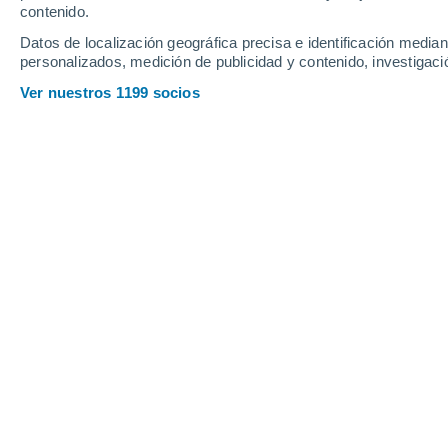
contenido.
18
-
39
km/h
11
-
26
km/h
8
15
-
34
km/h
Datos de localización geográfica precisa e identificación mediant
personalizados, medición de publicidad y contenido, investigació
Tiempo en Regina - SK hoy
, 7 de ago
Ver nuestros 1199 socios
Cielo despejado
6°
04:00
Sensación T.
3°
Soleado
10°
05:00
Sensación T.
10°
Soleado
10°
06:00
Sensación T.
8°
Soleado
13°
08:00
Sensación T.
13°
Nubes y claros
18°
11:00
Sensación T.
18°