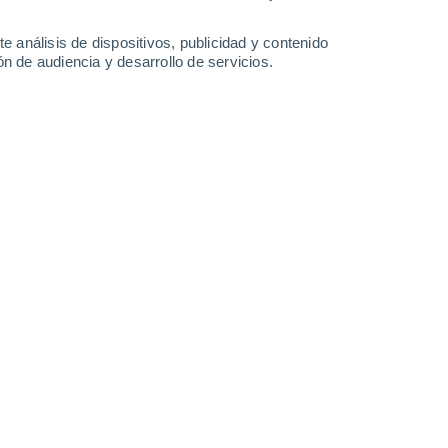
-
22
km/h
12
-
27
km/h
9
-
27
km/h
18
-
42
km/h
e análisis de dispositivos, publicidad y contenido
n de audiencia y desarrollo de servicios.
sto
Oeste
0 Bajo
11
-
19 km/h
FPS:
no
Oeste
0 Bajo
11
-
18 km/h
FPS:
no
Oeste
0 Bajo
11
-
19 km/h
FPS:
no
Noroeste
1 Bajo
12
-
24 km/h
FPS:
no
Noroeste
4 Medio
15
-
34 km/h
FPS:
6-10