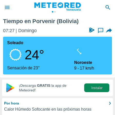
Tiempo en Porvenir (Bolivia)
privacidad
07:27
Domingo
...
o de
om.ve
com.ve) ha
Soleado
ado por
24°
es para
ue la
 que se
Noroeste
e calidad.
Sensación de 23°
9
17 km/h
eder a este
ediante las
opciones:
¡Descarga
GRATIS
la app de
Instalar
ookies y
Meteored!
e forma
Por hora
d digital
Calor Húmedo Sofocante en las próximas horas
ada, basada