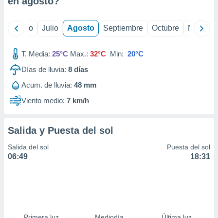
en
agosto
?
ados con el
 seleccionar
o.
yo
Junio
Julio
Agosto
Septiembre
Octubre
Noviemb
calización
precisa e
ión mediante
T. Media:
25°C
Max.:
32°C
Min:
20°C
Días de lluvia:
8
días
, publicidad
Acum. de lluvia:
48 mm
dos,
 publicidad
Viento medio:
7 km/h
,
ón de
 desarrollo
Salida y Puesta del sol
s.
Salida del sol
Puesta del sol
tros 1199
06:49
18:31
ios
Primera luz
Mediodía
Última luz