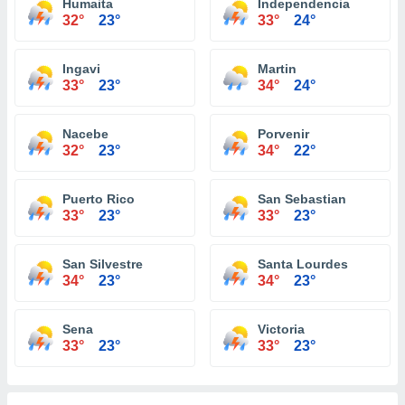
Humaita
Independencia
32°
23°
33°
24°
Ingavi
Martin
33°
23°
34°
24°
Nacebe
Porvenir
32°
23°
34°
22°
Puerto Rico
San Sebastian
33°
23°
33°
23°
San Silvestre
Santa Lourdes
34°
23°
34°
23°
Sena
Victoria
33°
23°
33°
23°