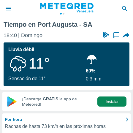
Tiempo en Port Augusta - SA
privacidad
18:40
Domingo
...
o de
om.ve
com.ve) ha
Lluvia débil
ado por
11°
es para
ue la
 que se
60%
e calidad.
Sensación de 11°
0.3 mm
eder a este
ediante las
opciones:
¡Descarga
GRATIS
la app de
Instalar
ookies y
Meteored!
e forma
Por hora
d digital
Rachas de hasta
73 km/h
en las próximas horas
ada, basada