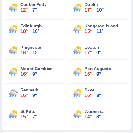
Coober Pedy
Dublin
12°
7°
17°
10°
Edinburgh
Kangaroo Island
18°
10°
15°
11°
Kingscote
Loxton
16°
12°
17°
9°
Mount Gambier
Port Augusta
16°
9°
16°
9°
Renmark
Skye
16°
9°
16°
8°
St Kitts
Woomera
15°
7°
14°
8°