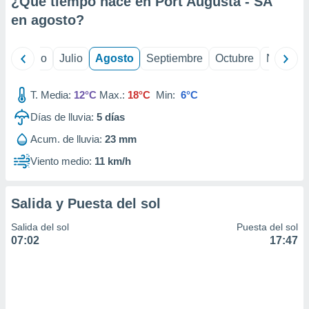
¿Qué tiempo hace en Port Augusta - SA
ados con el
 seleccionar
en
agosto
?
o.
calización
yo
Junio
Julio
Agosto
Septiembre
Octubre
Noviemb
precisa e
ión mediante
T. Media:
12°C
Max.:
18°C
Min:
6°C
, publicidad
Días de lluvia:
5
días
dos,
Acum. de lluvia:
23 mm
 publicidad
,
Viento medio:
11 km/h
ón de
 desarrollo
s.
Salida y Puesta del sol
tros 1199
Salida del sol
Puesta del sol
ios
07:02
17:47