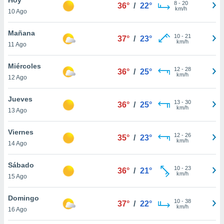
ublicidad y
8
-
20
36°
/
22°
km/h
10 Ago
do en
 mismo.
Mañana
10
-
21
37°
/
23°
sultar más
km/h
11 Ago
 en nuestra
 Cookies
y
Miércoles
12
-
28
ualquier
36°
/
25°
km/h
12 Ago
ento
 botón
Jueves
13
-
30
36°
/
25°
ación de
km/h
13 Ago
kies
 disponible
Viernes
12
-
26
e nuestra
35°
/
23°
km/h
14 Ago
.
Sábado
IVAMENTE,
10
-
23
36°
/
21°
km/h
15 Ago
as
Domingo
10
-
38
37°
/
22°
 a cookies
km/h
16 Ago
 no aceptar