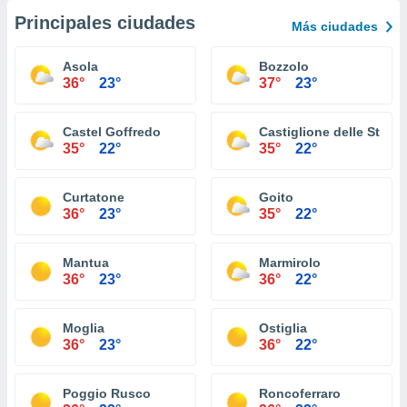
Principales ciudades
Más ciudades
Asola
Bozzolo
36°
23°
37°
23°
Castel Goffredo
Castiglione delle Stivie
35°
22°
35°
22°
Curtatone
Goito
36°
23°
35°
22°
Mantua
Marmirolo
36°
23°
36°
22°
Moglia
Ostiglia
36°
23°
36°
22°
Poggio Rusco
Roncoferraro