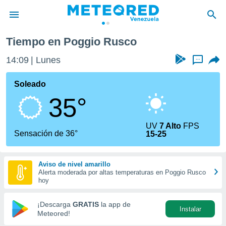
Tiempo en Poggio Rusco
privacidad
14:09
Lunes
...
o de
om.ve
com.ve) ha
Soleado
ado por
35°
es para
ue la
 que se
UV
7 Alto
FPS
e calidad.
Sensación de 36°
15-25
eder a este
ediante las
opciones:
Aviso de nivel amarillo
Alerta moderada por altas temperaturas en Poggio Rusco
ookies y
hoy
e forma
¡Descarga
GRATIS
la app de
Instalar
d digital
Meteored!
ada, basada