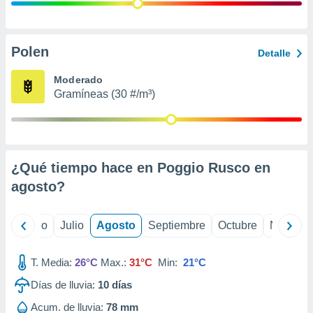
ados con el
 seleccionar
o.
calización
Polen
Detalle
precisa e
ión mediante
Moderado
Gramíneas (30 #/m³)
, publicidad
dos,
 publicidad
,
¿Qué tiempo hace en Poggio Rusco en
ón de
 desarrollo
agosto
?
s.
tros 1199
yo
Junio
Julio
Agosto
Septiembre
Octubre
Noviemb
ios
T. Media:
26°C
Max.:
31°C
Min:
21°C
Días de lluvia:
10
días
Acum. de lluvia:
78 mm