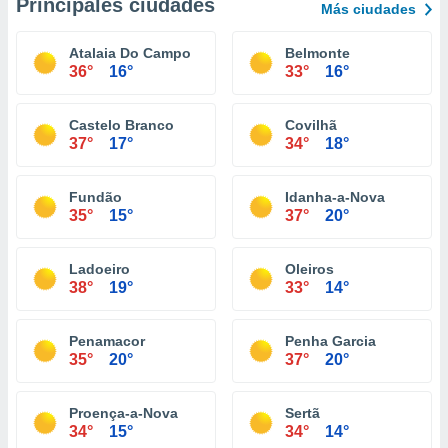
Principales ciudades
Más ciudades
Atalaia Do Campo
Belmonte
36°
16°
33°
16°
Castelo Branco
Covilhã
37°
17°
34°
18°
Fundão
Idanha-a-Nova
35°
15°
37°
20°
Ladoeiro
Oleiros
38°
19°
33°
14°
Penamacor
Penha Garcia
35°
20°
37°
20°
Proença-a-Nova
Sertã
34°
15°
34°
14°