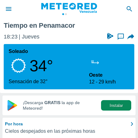
Tiempo en Penamacor
privacidad
18:23
Jueves
...
o de
om.ve
com.ve) ha
Soleado
ado por
34°
es para
ue la
 que se
Oeste
e calidad.
Sensación de 32°
12
29 km/h
eder a este
ediante las
opciones:
¡Descarga
GRATIS
la app de
Instalar
ookies y
Meteored!
e forma
Por hora
d digital
Cielos despejados en las próximas horas
ada, basada