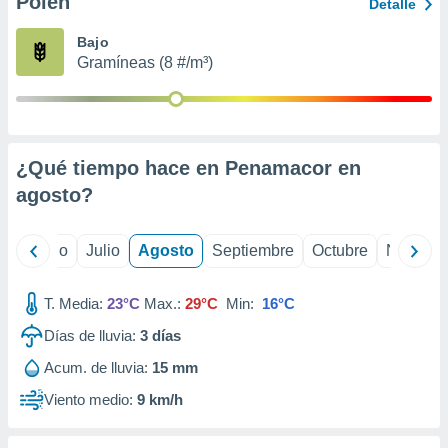
Polen
ados con el
Detalle
 seleccionar
o.
Bajo
Gramíneas (8 #/m³)
calización
precisa e
ión mediante
, publicidad
¿Qué tiempo hace en Penamacor en
dos,
agosto
?
 publicidad
,
ón de
yo
Junio
Julio
Agosto
Septiembre
Octubre
Noviemb
 desarrollo
s.
T. Media:
23°C
Max.:
29°C
Min:
16°C
tros 1199
ios
Días de lluvia:
3
días
Acum. de lluvia:
15 mm
Viento medio:
9 km/h