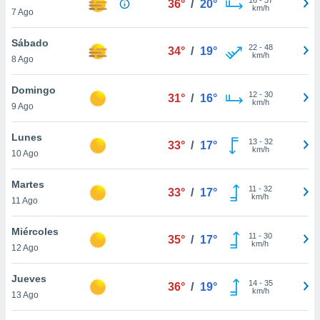
36°
/
20°
ublicidad y
km/h
7 Ago
do en
Sábado
 mismo.
22
-
48
34°
/
19°
km/h
sultar más
8 Ago
 en nuestra
 Cookies
y
Domingo
12
-
30
31°
/
16°
ualquier
km/h
9 Ago
ento
Lunes
 botón
13
-
32
33°
/
17°
km/h
10 Ago
ación de
kies
 disponible
Martes
11
-
32
33°
/
17°
e nuestra
km/h
11 Ago
.
Miércoles
IVAMENTE,
11
-
30
35°
/
17°
km/h
12 Ago
as
Jueves
14
-
35
36°
/
19°
 a cookies
km/h
13 Ago
 no aceptar