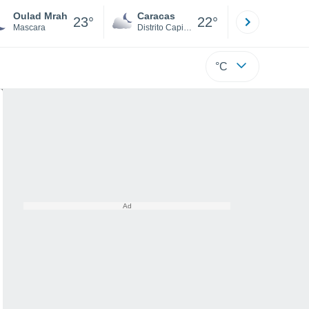
Oulad Mrah
Caracas
Tucacas
23°
22°
Mascara
Distrito Capital
Falcón
°C