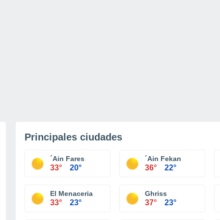
Principales ciudades
´Ain Fares
´Ain Fekan
33°
20°
36°
22°
El Menaceria
Ghriss
33°
23°
37°
23°