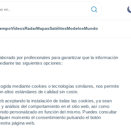
iempo
Vídeos
Radar
Mapas
Satélites
Modelos
Mundo
borado por profesionales para garantizar que la información
ediante las siguientes opciones:
ecogida mediante cookies o tecnologías similares, nos permite
on altos estándares de calidad sin coste.
eb aceptando la instalación de todas las cookies, ya sean
 y análisis del comportamiento en el sitio web, así como
...
ntenido personalizado en función del mismo. Puedes consultar
alquier momento el consentimiento pulsando el botón
Por hora
uestra página web.
Cielos despejados en las
próximas horas