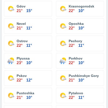
Gdov
Krasnogorodsk
21°
15°
22°
10°
Nevel
Opochka
21°
11°
22°
10°
Ostrov
Pechory
22°
11°
22°
11°
Plyussa
Porkhov
23°
10°
22°
10°
Pskov
Pushkinskye Gory
22°
12°
21°
10°
Pustoshka
Pytalovo
21°
10°
22°
11°