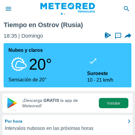
Tiempo en Ostrov (Rusia)
privacidad
18:35
Domingo
...
o de
om.ve
com.ve) ha
Nubes y claros
ado por
20°
es para
ue la
 que se
Suroeste
e calidad.
Sensación de 20°
10
21 km/h
eder a este
ediante las
opciones:
¡Descarga
GRATIS
la app de
Instalar
ookies y
Meteored!
e forma
Por hora
d digital
Intervalos nubosos en las próximas horas
ada, basada