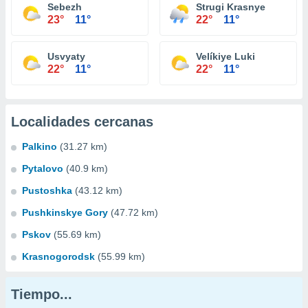
Sebezh
Strugi Krasnye
23°
11°
22°
11°
Usvyaty
Velíkiye Luki
22°
11°
22°
11°
Localidades cercanas
Palkino
(31.27 km)
Pytalovo
(40.9 km)
Pustoshka
(43.12 km)
Pushkinskye Gory
(47.72 km)
Pskov
(55.69 km)
Krasnogorodsk
(55.99 km)
Tiempo...