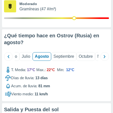
ados con el
Moderado
 seleccionar
Gramíneas (47 #/m³)
o.
calización
precisa e
ión mediante
¿Qué tiempo hace en Ostrov (Rusia) en
, publicidad
agosto
?
dos,
 publicidad
,
yo
Junio
Julio
Agosto
Septiembre
Octubre
Noviemb
ón de
 desarrollo
T. Media:
17°C
Max.:
22°C
Min:
12°C
s.
Días de lluvia:
13
días
tros 1199
ios
Acum. de lluvia:
81 mm
Viento medio:
11 km/h
Salida y Puesta del sol