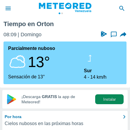
Tiempo en Orton
privacidad
08:09
Domingo
...
o de
om.ve
com.ve) ha
Parcialmente nuboso
ado por
13°
es para
ue la
 que se
Sur
e calidad.
Sensación de 13°
4
14 km/h
eder a este
ediante las
opciones:
¡Descarga
GRATIS
la app de
Instalar
ookies y
Meteored!
e forma
Por hora
d digital
Cielos nubosos en las próximas horas
ada, basada