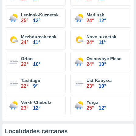
Leninsk-Kuznetsk
Mariinsk
25°
12°
24°
12°
Mezhdurechensk
Novokuznetsk
24°
11°
24°
11°
Orton
Osinovoye Pleso
22°
10°
24°
10°
Tashtagol
Ust-Kabyrza
22°
9°
23°
10°
Verkh-Chebula
Yurga
23°
12°
25°
12°
Localidades cercanas