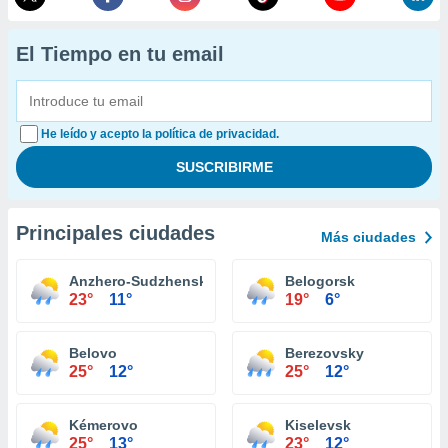
El Tiempo en tu email
He leído y acepto la política de privacidad.
Principales ciudades
Más ciudades
Anzhero-Sudzhensk
Belogorsk
23°
11°
19°
6°
Belovo
Berezovsky
25°
12°
25°
12°
Kémerovo
Kiselevsk
25°
13°
23°
12°