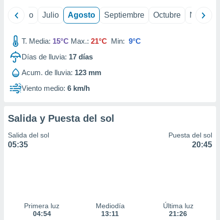
ados con el
 seleccionar
yo
Junio
Julio
Agosto
Septiembre
Octubre
Noviemb
o.
calización
T. Media:
15°C
Max.:
21°C
Min:
9°C
precisa e
ión mediante
Días de lluvia:
17
días
, publicidad
Acum. de lluvia:
123 mm
Viento medio:
6 km/h
dos,
 publicidad
,
Salida y Puesta del sol
ón de
 desarrollo
Salida del sol
Puesta del sol
s.
05:35
20:45
tros 1199
ios
Primera luz
Mediodía
Última luz
04:54
13:11
21:26