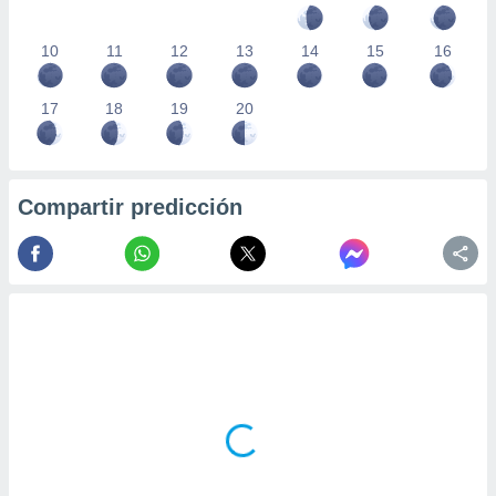
10
11
12
13
14
15
16
17
18
19
20
Compartir predicción