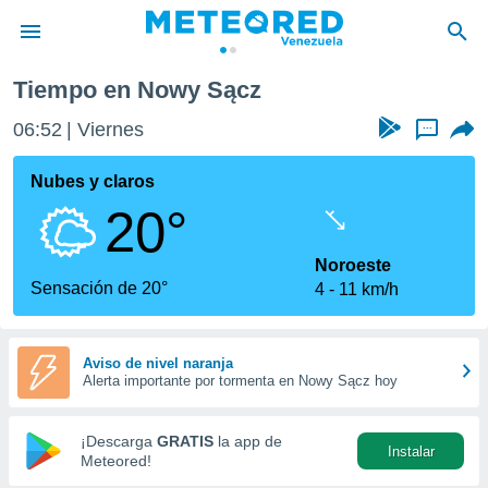
Tiempo en Nowy Sącz
privacidad
06:52
Viernes
...
o de
om.ve
com.ve) ha
Nubes y claros
ado por
20°
es para
ue la
 que se
Noroeste
e calidad.
Sensación de 20°
4
11 km/h
eder a este
ediante las
opciones:
Aviso de nivel naranja
Alerta importante por tormenta en Nowy Sącz hoy
ookies y
e forma
¡Descarga
GRATIS
la app de
Instalar
d digital
Meteored!
ada, basada