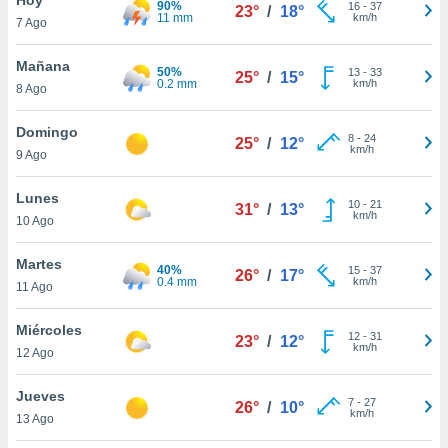
90%
ublicidad y
16
-
37
23°
/
18°
11 mm
km/h
7 Ago
do en
 mismo.
Mañana
50%
13
-
33
25°
/
15°
sultar más
0.2 mm
km/h
8 Ago
 en nuestra
 Cookies
y
Domingo
8
-
24
ualquier
25°
/
12°
km/h
9 Ago
ento
 botón
Lunes
10
-
21
31°
/
13°
ación de
km/h
10 Ago
kies
 disponible
Martes
40%
15
-
37
e nuestra
26°
/
17°
0.4 mm
km/h
11 Ago
.
Miércoles
IVAMENTE,
12
-
31
23°
/
12°
km/h
12 Ago
as
Jueves
7
-
27
26°
/
10°
 a cookies
km/h
13 Ago
 no aceptar