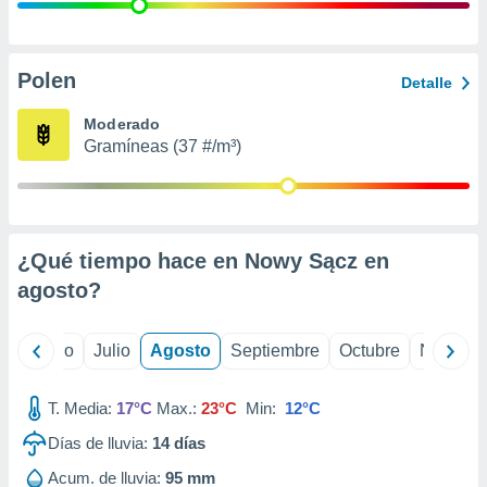
ados con el
 seleccionar
o.
calización
Polen
Detalle
precisa e
ión mediante
Moderado
Gramíneas (37 #/m³)
, publicidad
dos,
 publicidad
,
¿Qué tiempo hace en Nowy Sącz en
ón de
 desarrollo
agosto
?
s.
tros 1199
yo
Junio
Julio
Agosto
Septiembre
Octubre
Noviemb
ios
T. Media:
17°C
Max.:
23°C
Min:
12°C
Días de lluvia:
14
días
Acum. de lluvia:
95 mm