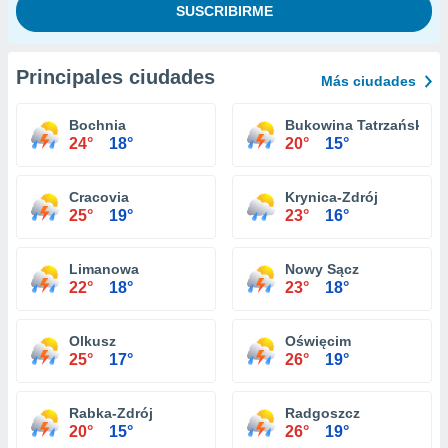
Principales ciudades
Más ciudades
Bochnia
Bukowina Tatrzańska
24°
18°
20°
15°
Cracovia
Krynica-Zdrój
25°
19°
23°
16°
Limanowa
Nowy Sącz
22°
18°
23°
18°
Olkusz
Oświęcim
25°
17°
26°
19°
Rabka-Zdrój
Radgoszcz
20°
15°
26°
19°