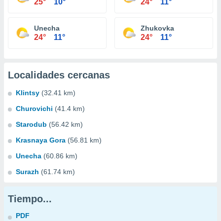
25°
10°
24°
11°
Unecha
Zhukovka
24°
11°
24°
11°
Localidades cercanas
Klintsy
(32.41 km)
Churovichi
(41.4 km)
Starodub
(56.42 km)
Krasnaya Gora
(56.81 km)
Unecha
(60.86 km)
Surazh
(61.74 km)
Tiempo...
PDF