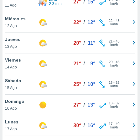
27°
/
15°
ublicidad y
2.3 mm
km/h
11 Ago
do en
Miércoles
 mismo.
22
-
48
22°
/
12°
km/h
sultar más
12 Ago
 en nuestra
 Cookies
y
Jueves
21
-
45
20°
/
11°
ualquier
km/h
13 Ago
ento
Viernes
 botón
20
-
46
21°
/
9°
km/h
14 Ago
ación de
kies
 disponible
Sábado
13
-
32
25°
/
10°
e nuestra
km/h
15 Ago
.
Domingo
IVAMENTE,
13
-
32
27°
/
13°
km/h
16 Ago
as
Lunes
17
-
40
30°
/
16°
 a cookies
km/h
17 Ago
 no aceptar