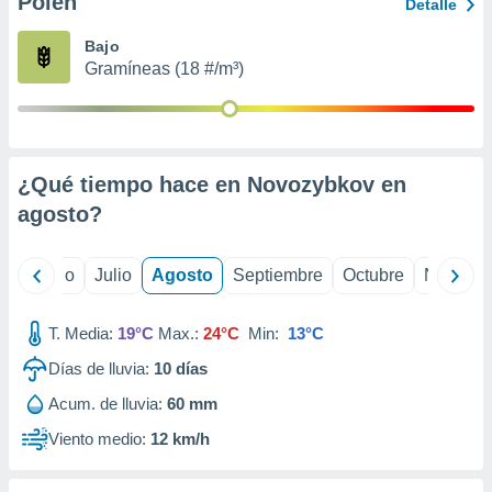
Polen
ados con el
Detalle
 seleccionar
o.
Bajo
Gramíneas (18 #/m³)
calización
precisa e
ión mediante
, publicidad
¿Qué tiempo hace en Novozybkov en
dos,
agosto
?
 publicidad
,
ón de
yo
Junio
Julio
Agosto
Septiembre
Octubre
Noviemb
 desarrollo
s.
T. Media:
19°C
Max.:
24°C
Min:
13°C
tros 1199
ios
Días de lluvia:
10
días
Acum. de lluvia:
60 mm
Viento medio:
12 km/h