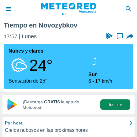
Tiempo en Novozybkov
privacidad
17:57
Lunes
...
o de
om.ve
com.ve) ha
Nubes y claros
ado por
24°
es para
ue la
 que se
Sur
e calidad.
Sensación de 25°
6
17 km/h
eder a este
ediante las
opciones:
¡Descarga
GRATIS
la app de
Instalar
ookies y
Meteored!
e forma
Por hora
d digital
Cielos nubosos en las próximas horas
ada, basada