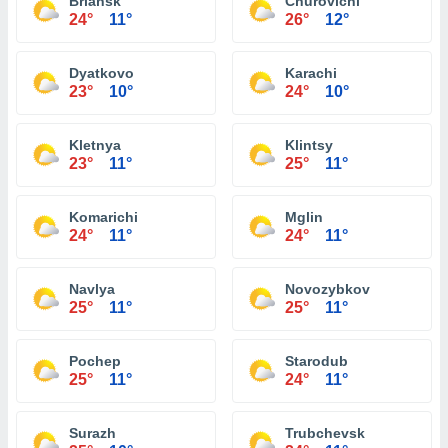
Briansk
Churovichi
24°
11°
26°
12°
Dyatkovo
Karachi
23°
10°
24°
10°
Kletnya
Klintsy
23°
11°
25°
11°
Komarichi
Mglin
24°
11°
24°
11°
Navlya
Novozybkov
25°
11°
25°
11°
Pochep
Starodub
25°
11°
24°
11°
Surazh
Trubchevsk