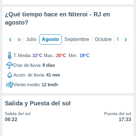
ados con el
 seleccionar
o.
¿Qué tiempo hace en Niteroi - RJ en
calización
agosto
?
precisa e
ión mediante
yo
Junio
Julio
Agosto
Septiembre
Octubre
Noviemb
, publicidad
T. Media:
22°C
Max.:
25°C
Min:
19°C
dos,
 publicidad
Días de lluvia:
8
días
,
ón de
Acum. de lluvia:
41 mm
 desarrollo
Viento medio:
12 km/h
s.
tros 1199
ios
Salida y Puesta del sol
Salida del sol
Puesta del sol
06:22
17:33