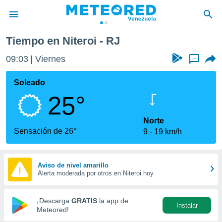
Tiempo en Niteroi - RJ
privacidad
09:03
Viernes
...
o de
om.ve
com.ve) ha
Soleado
ado por
25°
es para
ue la
 que se
Norte
e calidad.
Sensación de 26°
9
19 km/h
eder a este
ediante las
opciones:
Aviso de nivel amarillo
Alerta moderada por otros en Niteroi hoy
ookies y
e forma
¡Descarga
GRATIS
la app de
Instalar
d digital
Meteored!
ada, basada