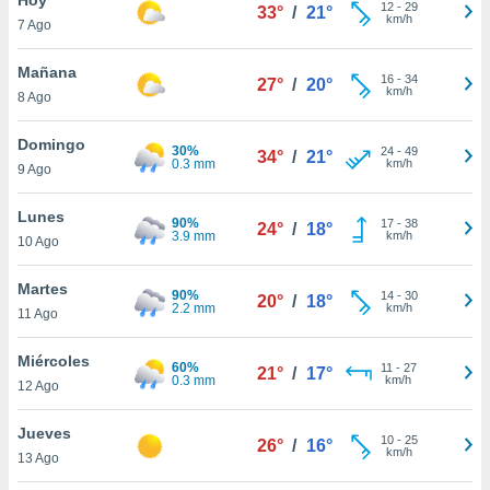
ublicidad y
12
-
29
33°
/
21°
km/h
7 Ago
do en
 mismo.
Mañana
16
-
34
27°
/
20°
sultar más
km/h
8 Ago
 en nuestra
 Cookies
y
Domingo
30%
24
-
49
ualquier
34°
/
21°
0.3 mm
km/h
9 Ago
ento
 botón
Lunes
90%
17
-
38
24°
/
18°
ación de
3.9 mm
km/h
10 Ago
kies
 disponible
Martes
90%
14
-
30
e nuestra
20°
/
18°
2.2 mm
km/h
11 Ago
.
Miércoles
IVAMENTE,
60%
11
-
27
21°
/
17°
0.3 mm
km/h
12 Ago
as
Jueves
10
-
25
26°
/
16°
 a cookies
km/h
13 Ago
 no aceptar