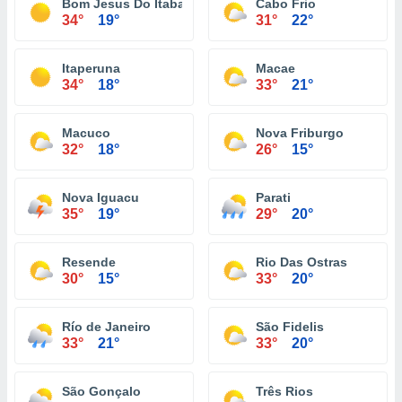
Bom Jesus Do Itabapoana
Cabo Frio
34°
19°
31°
22°
Itaperuna
Macae
34°
18°
33°
21°
Macuco
Nova Friburgo
32°
18°
26°
15°
Nova Iguacu
Parati
35°
19°
29°
20°
Resende
Rio Das Ostras
30°
15°
33°
20°
Río de Janeiro
São Fidelis
33°
21°
33°
20°
São Gonçalo
Três Rios