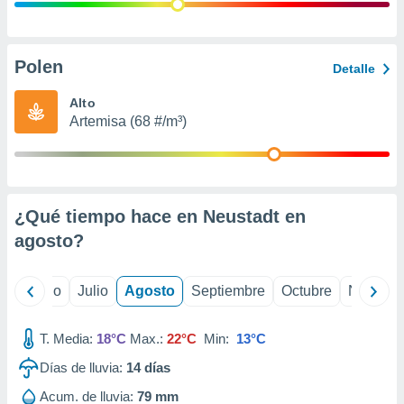
ados con el
 seleccionar
o.
calización
Polen
Detalle
precisa e
ión mediante
Alto
Artemisa (68 #/m³)
, publicidad
dos,
 publicidad
,
¿Qué tiempo hace en Neustadt en
ón de
 desarrollo
agosto
?
s.
tros 1199
yo
Junio
Julio
Agosto
Septiembre
Octubre
Noviemb
ios
T. Media:
18°C
Max.:
22°C
Min:
13°C
Días de lluvia:
14
días
Acum. de lluvia:
79 mm