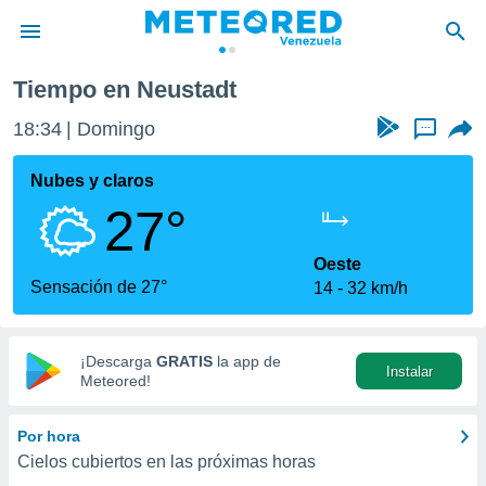
Tiempo en Neustadt
privacidad
18:34
Domingo
...
o de
om.ve
com.ve) ha
Nubes y claros
ado por
27°
es para
ue la
 que se
Oeste
e calidad.
Sensación de 27°
14
32 km/h
eder a este
ediante las
opciones:
¡Descarga
GRATIS
la app de
Instalar
ookies y
Meteored!
e forma
Por hora
d digital
Cielos cubiertos en las próximas horas
ada, basada