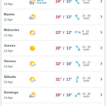
24°
/
15°
ublicidad y
0.8 mm
km/h
10 Ago
do en
Martes
 mismo.
15
-
33
19°
/
13°
km/h
sultar más
11 Ago
 en nuestra
 Cookies
y
Miércoles
8
-
22
23°
/
12°
ualquier
km/h
12 Ago
ento
Jueves
 botón
14
-
33
28°
/
13°
km/h
13 Ago
ación de
kies
 disponible
Viernes
13
-
27
32°
/
16°
e nuestra
km/h
14 Ago
.
Sábado
IVAMENTE,
12
-
29
31°
/
17°
km/h
15 Ago
as
Domingo
15
-
36
26°
/
16°
 a cookies
km/h
16 Ago
 no aceptar