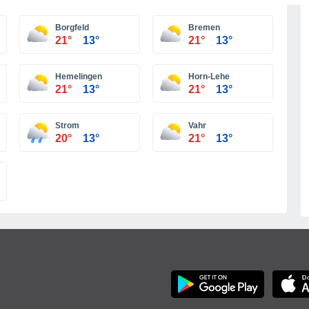
Borgfeld
Bremen
21°
13°
21°
13°
Hemelingen
Horn-Lehe
21°
13°
21°
13°
Strom
Vahr
20°
13°
21°
13°