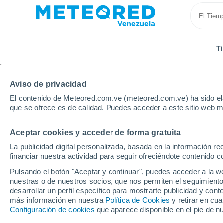
T
Aviso de privacidad
El contenido de Meteored.com.ve (meteored.com.ve) ha sido ela
que se ofrece es de calidad. Puedes acceder a este sitio web m
Aceptar cookies y acceder de forma gratuita
Inicio
Alemania
Ciudad-Estado de Bremen
La publicidad digital personalizada, basada en la información r
financiar nuestra actividad para seguir ofreciéndote contenido c
Tiempo en la Ciudad-E
Pulsando el botón "Aceptar y continuar", puedes acceder a la w
nuestras o de nuestros socios, que nos permiten el seguimiento
desarrollar un perfil específico para mostrarte publicidad y co
Hoy, 7 agosto
Todo el día
Símbolo
más información en nuestra
Política de Cookies
y retirar en cu
20°
Configuración de cookies
que aparece disponible en el pie de n
14°
Bremerhaven