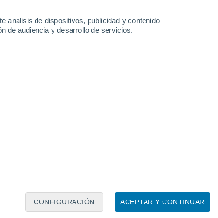
Bremen
e análisis de dispositivos, publicidad y contenido
n de audiencia y desarrollo de servicios.
Leaflet
|
©
OpenStreetMap
|
ECMWF
by © Meteored
CONFIGURACIÓN
ACEPTAR Y CONTINUAR