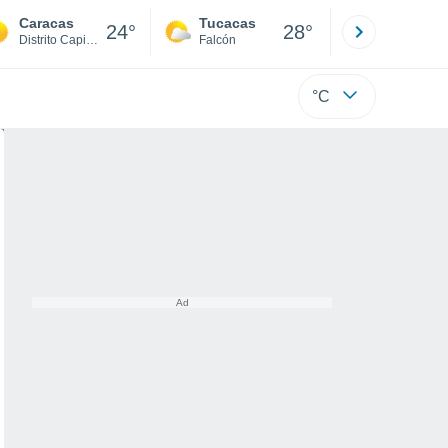
Caracas
Tucacas
La Guaira
24°
28°
Distrito Capital
Falcón
Di
°C