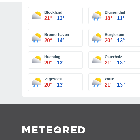
Blockland
Blumenthal
21°
13°
18°
11°
Bremerhaven
Burglesum
20°
14°
20°
13°
Huchting
Osterholz
20°
13°
21°
13°
Vegesack
Walle
20°
13°
21°
13°