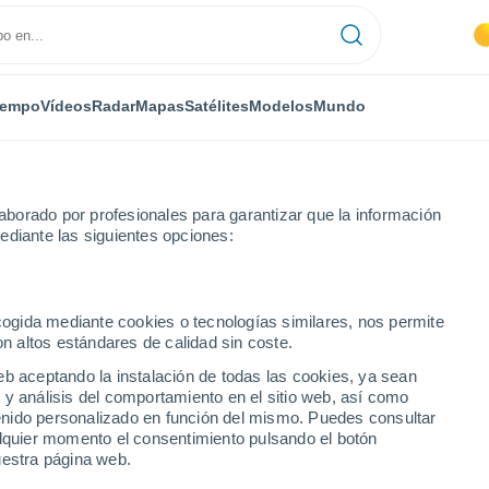
iempo
Vídeos
Radar
Mapas
Satélites
Modelos
Mundo
borado por profesionales para garantizar que la información
ediante las siguientes opciones:
ecogida mediante cookies o tecnologías similares, nos permite
on altos estándares de calidad sin coste.
stado de Bremen
eb aceptando la instalación de todas las cookies, ya sean
 y análisis del comportamiento en el sitio web, así como
ntenido personalizado en función del mismo. Puedes consultar
alquier momento el consentimiento pulsando el botón
uestra página web.