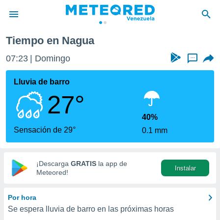
a
Tiempo en Nagua
privacidad
07:23
Domingo
...
o de
om.ve
com.ve) ha
Lluvia de barro
ado por
27°
es para
ue la
 que se
40%
e calidad.
Sensación de 29°
0.1 mm
eder a este
ediante las
opciones:
¡Descarga
GRATIS
la app de
Instalar
ookies y
Meteored!
e forma
Por hora
d digital
Se espera lluvia de barro en las próximas horas
ada, basada