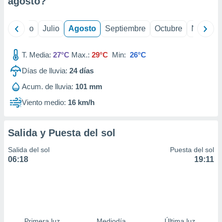
agosto
?
ados con el
 seleccionar
o.
yo
Junio
Julio
Agosto
Septiembre
Octubre
Noviemb
calización
precisa e
ión mediante
T. Media:
27°C
Max.:
29°C
Min:
26°C
Días de lluvia:
24
días
, publicidad
Acum. de lluvia:
101 mm
dos,
 publicidad
Viento medio:
16 km/h
,
ón de
 desarrollo
Salida y Puesta del sol
s.
Salida del sol
Puesta del sol
tros 1199
06:18
19:11
ios
Primera luz
Mediodía
Última luz