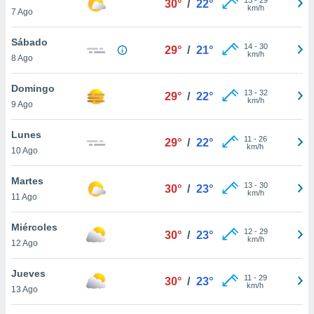
30°
/
22°
ublicidad y
km/h
7 Ago
do en
Sábado
 mismo.
14
-
30
29°
/
21°
km/h
sultar más
8 Ago
 en nuestra
 Cookies
y
Domingo
13
-
32
29°
/
22°
ualquier
km/h
9 Ago
ento
Lunes
 botón
11
-
26
29°
/
22°
km/h
10 Ago
ación de
kies
 disponible
Martes
13
-
30
30°
/
23°
e nuestra
km/h
11 Ago
.
Miércoles
IVAMENTE,
12
-
29
30°
/
23°
km/h
12 Ago
as
Jueves
11
-
29
30°
/
23°
 a cookies
km/h
13 Ago
 no aceptar