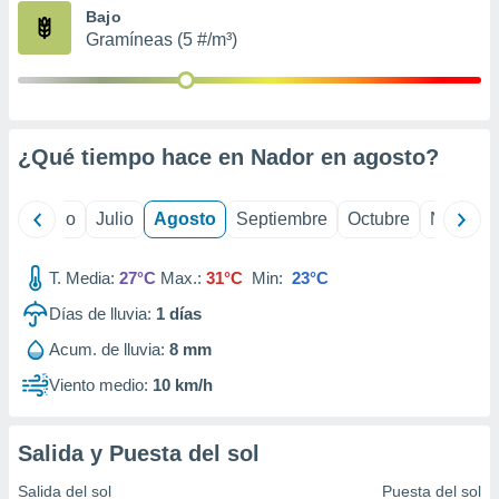
ados con el
Bajo
 seleccionar
Gramíneas (5 #/m³)
o.
calización
precisa e
ión mediante
¿Qué tiempo hace en Nador en
agosto
?
, publicidad
dos,
yo
Junio
Julio
Agosto
Septiembre
Octubre
Noviemb
 publicidad
,
ón de
T. Media:
27°C
Max.:
31°C
Min:
23°C
 desarrollo
s.
Días de lluvia:
1
días
tros 1199
Acum. de lluvia:
8 mm
ios
Viento medio:
10 km/h
Salida y Puesta del sol
Salida del sol
Puesta del sol