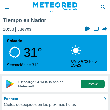
Tiempo en Nador
privacidad
10:33
Jueves
...
o de
om.ve
com.ve) ha
Soleado
ado por
31°
es para
ue la
 que se
UV
6 Alto
FPS
e calidad.
Sensación de 31°
15-25
eder a este
ediante las
opciones:
¡Descarga
GRATIS
la app de
Instalar
ookies y
Meteored!
e forma
Por hora
d digital
Cielos despejados en las próximas horas
ada, basada