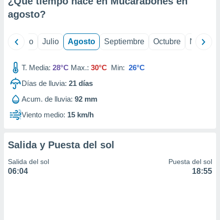
¿Qué tiempo hace en Mucarabones en
ados con el
 seleccionar
agosto
?
o.
calización
yo
Junio
Julio
Agosto
Septiembre
Octubre
Noviemb
precisa e
ión mediante
T. Media:
28°C
Max.:
30°C
Min:
26°C
, publicidad
Días de lluvia:
21
días
dos,
Acum. de lluvia:
92 mm
 publicidad
,
Viento medio:
15 km/h
ón de
 desarrollo
s.
Salida y Puesta del sol
tros 1199
Salida del sol
Puesta del sol
ios
06:04
18:55