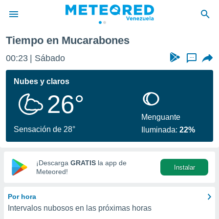
Tiempo en Mucarabones
privacidad
00:23
Sábado
...
o de
om.ve
com.ve) ha
Nubes y claros
ado por
26°
es para
ue la
 que se
Menguante
e calidad.
Sensación de 28°
Iluminada:
22%
eder a este
ediante las
opciones:
¡Descarga
GRATIS
la app de
Instalar
ookies y
Meteored!
e forma
Por hora
d digital
Intervalos nubosos en las próximas horas
ada, basada