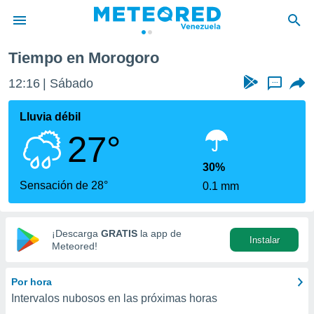
Tiempo en Morogoro
privacidad
12:16
Sábado
...
o de
om.ve
com.ve) ha
Lluvia débil
ado por
27°
es para
ue la
 que se
30%
e calidad.
Sensación de 28°
0.1 mm
eder a este
ediante las
opciones:
¡Descarga
GRATIS
la app de
Instalar
ookies y
Meteored!
e forma
Por hora
d digital
Intervalos nubosos en las próximas horas
ada, basada