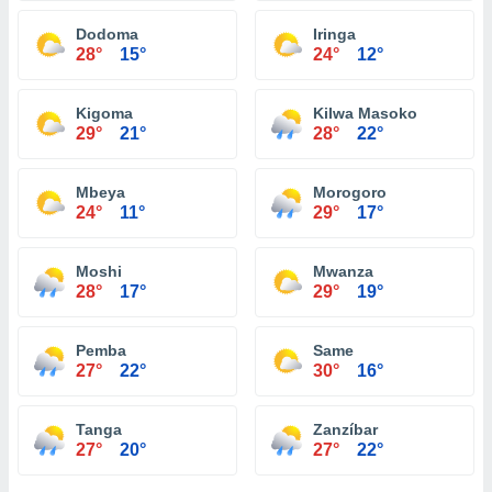
Dodoma
Iringa
28°
15°
24°
12°
Kigoma
Kilwa Masoko
29°
21°
28°
22°
Mbeya
Morogoro
24°
11°
29°
17°
Moshi
Mwanza
28°
17°
29°
19°
Pemba
Same
27°
22°
30°
16°
Tanga
Zanzíbar
27°
20°
27°
22°