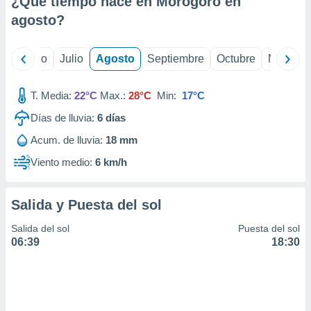
¿Qué tiempo hace en Morogoro en
ados con el
 seleccionar
agosto
?
o.
calización
yo
Junio
Julio
Agosto
Septiembre
Octubre
Noviemb
precisa e
ión mediante
T. Media:
22°C
Max.:
28°C
Min:
17°C
, publicidad
Días de lluvia:
6
días
dos,
Acum. de lluvia:
18 mm
 publicidad
,
Viento medio:
6 km/h
ón de
 desarrollo
s.
Salida y Puesta del sol
tros 1199
Salida del sol
Puesta del sol
ios
06:39
18:30