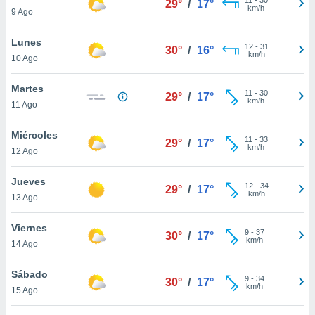
29°
/
17°
ublicidad y
km/h
9 Ago
do en
Lunes
 mismo.
12
-
31
30°
/
16°
km/h
sultar más
10 Ago
 en nuestra
 Cookies
y
Martes
11
-
30
29°
/
17°
ualquier
km/h
11 Ago
ento
Miércoles
 botón
11
-
33
29°
/
17°
km/h
12 Ago
ación de
kies
 disponible
Jueves
12
-
34
29°
/
17°
e nuestra
km/h
13 Ago
.
Viernes
IVAMENTE,
9
-
37
30°
/
17°
km/h
14 Ago
as
Sábado
9
-
34
30°
/
17°
 a cookies
km/h
15 Ago
 no aceptar