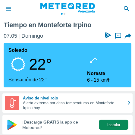
Tiempo en Monteforte Irpino
privacidad
07:05
Domingo
...
o de
om.ve
com.ve) ha
Soleado
ado por
22°
es para
ue la
 que se
Noreste
e calidad.
Sensación de 22°
6
15 km/h
eder a este
ediante las
opciones:
Aviso de nivel rojo
Alerta extrema por altas temperaturas en Monteforte
ookies y
Irpino hoy
e forma
¡Descarga
GRATIS
la app de
Instalar
d digital
Meteored!
ada, basada