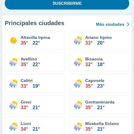
Principales ciudades
Más ciudades
Altavilla Irpina
Ariano Irpino
35°
22°
33°
20°
Avellino
Bisaccia
35°
22°
32°
18°
Calitri
Caposele
33°
19°
35°
23°
Greci
Grottaminarda
33°
21°
35°
21°
Lioni
Mirabella Eclano
34°
21°
35°
21°