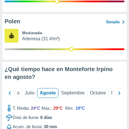
ados con el
 seleccionar
o.
calización
Polen
Detalle
precisa e
ión mediante
Moderado
Artemisa (31 #/m³)
, publicidad
dos,
 publicidad
,
¿Qué tiempo hace en Monteforte Irpino
ón de
 desarrollo
en
agosto
?
s.
tros 1199
yo
Junio
Julio
Agosto
Septiembre
Octubre
Noviemb
ios
T. Media:
24°C
Max.:
29°C
Min:
19°C
Días de lluvia:
6
días
Acum. de lluvia:
30 mm