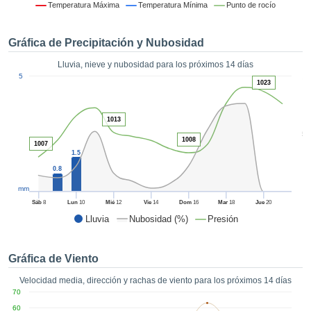
formación
Temperatura Máxima
Temperatura Mínima
Punto de rocío
 mediante
tecnologías
Gráfica de Precipitación y Nubosidad
nos permite
r nuestra
Lluvia, nieve y nubosidad para los próximos 14 días
para seguir
1
5
e contenido
1023
ACEPTAR
estándares
Y
 sin coste.
CONTINUAR
1013
 el botón
5
1008
continuar",
1007
CONFIGURACIÓN
1.5
ceder a la
tando la
0.8
n de todas
mm
s, ya sean
Sáb
8
Lun
10
Mié
12
Vie
14
Dom
16
Mar
18
Jue
20
de nuestros
Lluvia
Nubosidad (%)
Presión
 que nos
ten el
 y análisis
Gráfica de Viento
tamiento en
b, así como
Velocidad media, dirección y rachas de viento para los próximos 14 días
r un perfil
70
ico para
60