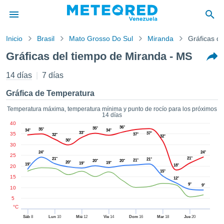
Inicio
Brasil
Mato Grosso Do Sul
Miranda
Gráficas de
privacidad
Gráficas del tiempo de Miranda - MS
enido de
d.com.ve
14 días
7 días
com.ve) ha
orado por
Gráfica de Temperatura
ales para
ar que la
Temperatura máxima, temperatura mínima y punto de rocío para los próximos
14 días
ón que se
40
de calidad.
36°
35°
35°
34°
34°
33°
35
37°
37°
32°
eder a este
32°
30°
30
ediante las
24°
24°
 opciones:
25
21°
21°
21°
21°
20°
20°
20°
19°
19°
19°
18°
20
15°
cookies y
15
12°
de forma
9°
9°
10
uita
5
dad digital
°C
ada, basada
Sáb
8
Lun
10
Mié
12
Vie
14
Dom
16
Mar
18
Jue
20