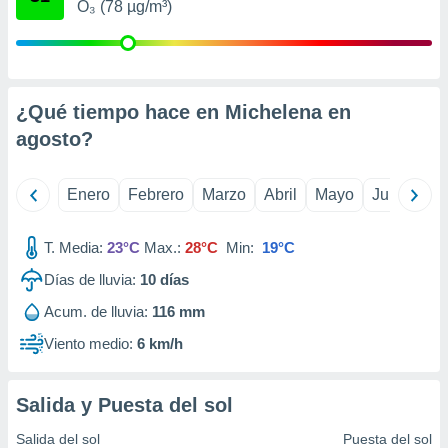
O₃ (78 µg/m³)
retirar su
ento u
 de datos
er momento
¿Qué tiempo hace en Michelena en
ic en
o en
agosto
?
 Cookies
en
eb.
Enero
Febrero
Marzo
Abril
Mayo
Junio
Ju
y
socios
T. Media:
23°C
Max.:
28°C
Min:
19°C
el
Días de lluvia:
10
días
to de
Acum. de lluvia:
116 mm
Viento medio:
6 km/h
la
 en un
 y/o acceder
Salida y Puesta del sol
 de datos
ara
Salida del sol
Puesta del sol
 anuncios