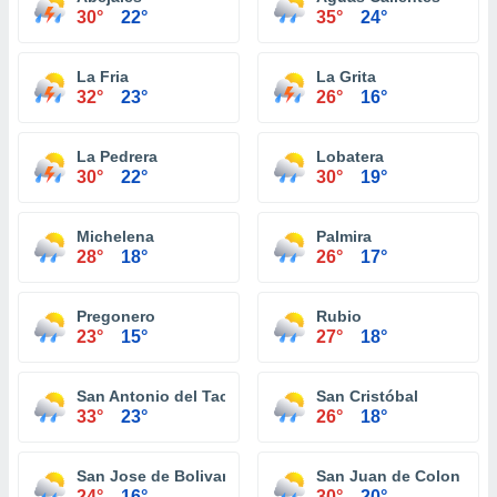
30°
22°
35°
24°
La Fria
La Grita
32°
23°
26°
16°
La Pedrera
Lobatera
30°
22°
30°
19°
Michelena
Palmira
28°
18°
26°
17°
Pregonero
Rubio
23°
15°
27°
18°
San Antonio del Tachira
San Cristóbal
33°
23°
26°
18°
San Jose de Bolivar
San Juan de Colon
24°
16°
30°
20°