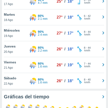
25°
/
18°
ublicidad y
4.7 mm
km/h
17 Ago
do en
Martes
 mismo.
80%
6
-
42
27°
/
18°
2.1 mm
km/h
sultar más
18 Ago
 en nuestra
 Cookies
y
Miércoles
90%
8
-
44
27°
/
17°
ualquier
2.4 mm
km/h
19 Ago
ento
Jueves
 botón
80%
8
-
44
26°
/
18°
2.2 mm
km/h
20 Ago
ación de
kies
 disponible
Viernes
80%
7
-
44
26°
/
19°
e nuestra
1.6 mm
km/h
21 Ago
.
Sábado
80%
IVAMENTE,
8
-
40
26°
/
18°
1.6 mm
km/h
22 Ago
as
Gráficas del tiempo
 a cookies
 no aceptar