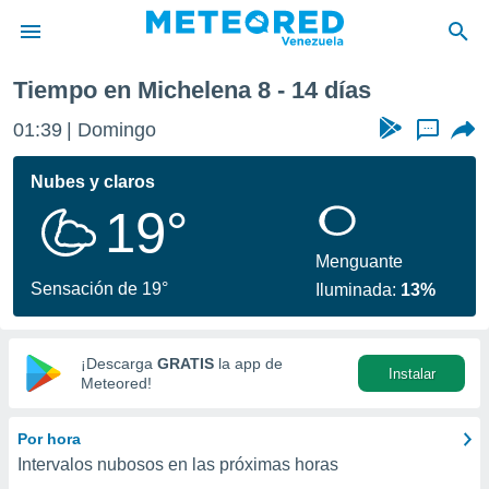
Tiempo en Michelena 8 - 14 días
privacidad
01:39
Domingo
...
o de
om.ve
com.ve) ha
Nubes y claros
ado por
19°
es para
ue la
 que se
Menguante
e calidad.
Sensación de 19°
Iluminada:
13%
eder a este
ediante las
opciones:
¡Descarga
GRATIS
la app de
Instalar
ookies y
Meteored!
e forma
Por hora
d digital
Intervalos nubosos en las próximas horas
ada, basada