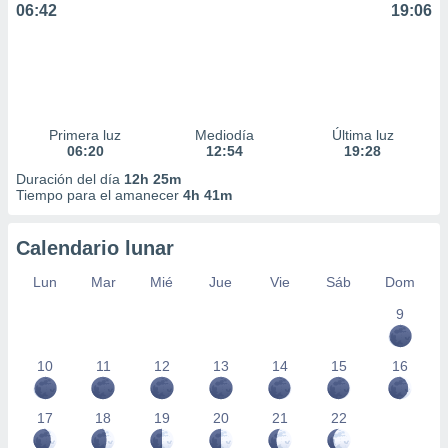
06:42
19:06
ar perfiles
idad
a, utilizar
a
 la
da, crear un
Primera luz
Mediodía
Última luz
personalizar
06:20
12:54
19:28
o, uso de
Duración del día
12h 25m
a la
Tiempo para el amanecer
4h 41m
e contenido
do, medir el
 de la
Calendario lunar
medir el
 del
Lun
Mar
Mié
Jue
Vie
Sáb
Dom
 comprender
9
 través de
s o a través
nación de
10
11
12
13
14
15
16
edentes de
fuentes,
y mejora de
17
18
19
20
21
22
os, uso de