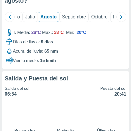
agosto
?
ados con el
 seleccionar
o.
yo
Junio
Julio
Agosto
Septiembre
Octubre
Noviemb
calización
precisa e
ión mediante
T. Media:
26°C
Max.:
33°C
Min:
20°C
Días de lluvia:
9
días
, publicidad
Acum. de lluvia:
65 mm
dos,
 publicidad
Viento medio:
15 km/h
,
ón de
 desarrollo
Salida y Puesta del sol
s.
Salida del sol
Puesta del sol
tros 1199
06:54
20:41
ios
Primera luz
Mediodía
Última luz