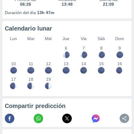
06:26
13:48
21:09
Duración del día
13h 47m
Calendario lunar
Lun
Mar
Mié
Jue
Vie
Sáb
Dom
6
7
8
9
10
11
12
13
14
15
16
17
18
19
Compartir predicción