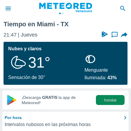
Tiempo en Miami - TX
privacidad
21:47
Jueves
...
o de
om.ve
com.ve) ha
Nubes y claros
ado por
31°
es para
ue la
 que se
Menguante
e calidad.
Sensación de 30°
Iluminada:
43%
eder a este
ediante las
opciones:
¡Descarga
GRATIS
la app de
Instalar
ookies y
Meteored!
e forma
Por hora
d digital
Intervalos nubosos en las próximas horas
ada, basada