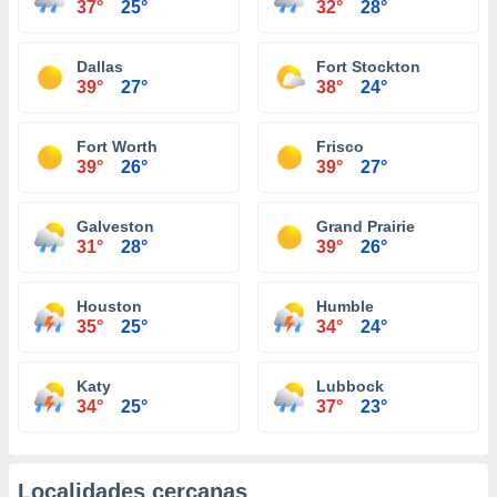
37°
25°
32°
28°
Dallas
Fort Stockton
39°
27°
38°
24°
Fort Worth
Frisco
39°
26°
39°
27°
Galveston
Grand Prairie
31°
28°
39°
26°
Houston
Humble
35°
25°
34°
24°
Katy
Lubbock
34°
25°
37°
23°
Localidades cercanas