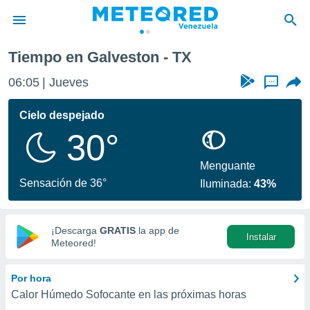
Tiempo en Galveston - TX
privacidad
06:05
Jueves
...
o de
om.ve
com.ve) ha
Cielo despejado
ado por
30°
es para
ue la
 que se
Menguante
e calidad.
Sensación de 36°
Iluminada:
43%
eder a este
ediante las
opciones:
¡Descarga
GRATIS
la app de
Instalar
ookies y
Meteored!
e forma
Por hora
d digital
Calor Húmedo Sofocante en las próximas horas
ada, basada