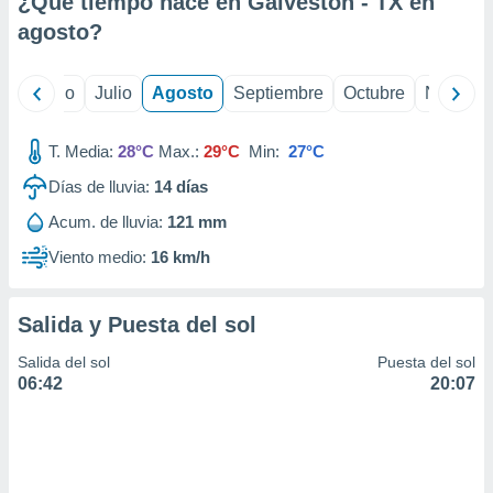
¿Qué tiempo hace en Galveston - TX en
ados con el
 seleccionar
agosto
?
o.
calización
yo
Junio
Julio
Agosto
Septiembre
Octubre
Noviemb
precisa e
ión mediante
T. Media:
28°C
Max.:
29°C
Min:
27°C
, publicidad
Días de lluvia:
14
días
dos,
Acum. de lluvia:
121 mm
 publicidad
,
Viento medio:
16 km/h
ón de
 desarrollo
s.
Salida y Puesta del sol
tros 1199
Salida del sol
Puesta del sol
ios
06:42
20:07