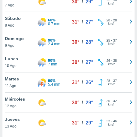
30°
/
29°
ublicidad y
km/h
7 Ago
do en
Sábado
 mismo.
60%
20
-
28
31°
/
27°
0.7 mm
km/h
sultar más
8 Ago
 en nuestra
 Cookies
y
Domingo
90%
25
-
37
30°
/
28°
ualquier
2.4 mm
km/h
9 Ago
ento
Lunes
 botón
90%
26
-
38
30°
/
27°
7 mm
km/h
10 Ago
ación de
kies
 disponible
Martes
90%
28
-
37
31°
/
26°
e nuestra
5.4 mm
km/h
11 Ago
.
Miércoles
IVAMENTE,
30
-
42
30°
/
29°
km/h
12 Ago
as
Jueves
32
-
46
31°
/
29°
 a cookies
km/h
13 Ago
 no aceptar