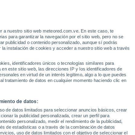
e
r a nuestro sitio web meteored.com.ve. En este caso, te
:
54%
as para garantizar la navegación por el sitio web, pero no se
rar publicidad o contenido personalizado, aunque sí podrás
 la instalación de cookies y acceder a nuestro sitio web a través
via
Satélites
Modelos
es, identificadores únicos o tecnologías similares para
n este sitio web, las direcciones IP y los identificadores de
rsonales en virtud de un interés legítimo, algo a lo que puedes
 al tratamiento de datos en cualquier momento haciendo clic en
Sábado
Domingo
Lunes
Martes
8 Ago
9 Ago
10 Ago
11 Ago
miento de datos:
uso de datos limitados para seleccionar anuncios básicos, crear
40%
ccionar la publicidad personalizada, crear un perfil para
0.5 mm
ontenido personalizado, medir el rendimiento de la publicidad,
36°
/
21°
37°
/
24°
38°
/
24°
39°
/
24°
vés de estadísticas o a través de la combinación de datos
rvicios, uso de datos limitados con el objetivo de seleccionar el