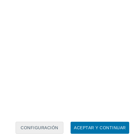
Calendario lunar
Lun
Mar
Mié
Jue
Vie
Sáb
Dom
5
6
7
8
9
10
11
12
13
14
15
16
17
18
CONFIGURACIÓN
ACEPTAR Y CONTINUAR
15