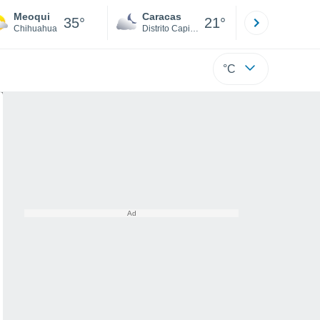
Meoqui
Caracas
Tucacas
35°
21°
Chihuahua
Distrito Capital
Falcón
°C