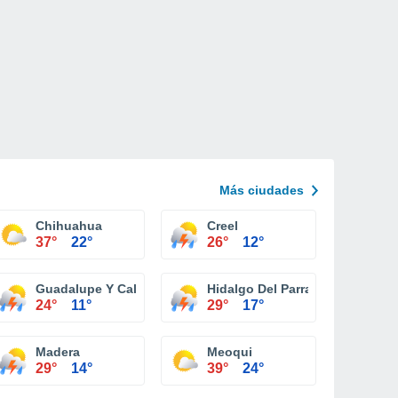
Más ciudades
Chihuahua
Creel
37°
22°
26°
12°
Guadalupe Y Calvo
Hidalgo Del Parral
24°
11°
29°
17°
Madera
Meoqui
29°
14°
39°
24°