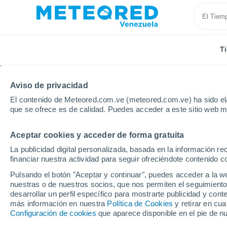
T
Aviso de privacidad
El contenido de Meteored.com.ve (meteored.com.ve) ha sido ela
que se ofrece es de calidad. Puedes acceder a este sitio web m
Aceptar cookies y acceder de forma gratuita
Inicio
México
Estado de Chihuahua
Meoqui
La publicidad digital personalizada, basada en la información r
financiar nuestra actividad para seguir ofreciéndote contenido c
Tiempo en Meoqui
Pulsando el botón "Aceptar y continuar", puedes acceder a la w
nuestras o de nuestros socios, que nos permiten el seguimiento
20:26
Miércoles
desarrollar un perfil específico para mostrarte publicidad y co
más información en nuestra
Política de Cookies
y retirar en cu
Configuración de cookies
que aparece disponible en el pie de n
Nubes y claros