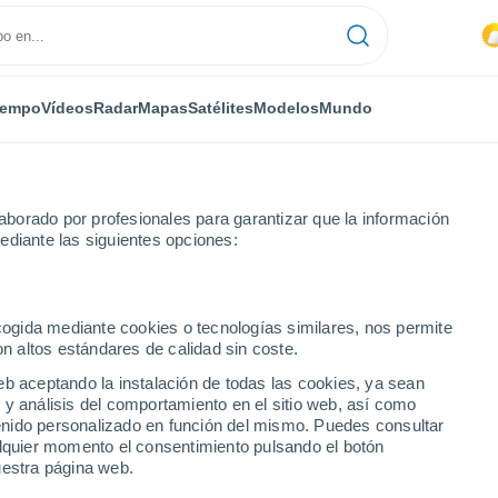
iempo
Vídeos
Radar
Mapas
Satélites
Modelos
Mundo
borado por profesionales para garantizar que la información
ediante las siguientes opciones:
ecogida mediante cookies o tecnologías similares, nos permite
on altos estándares de calidad sin coste.
eb aceptando la instalación de todas las cookies, ya sean
 y análisis del comportamiento en el sitio web, así como
...
ntenido personalizado en función del mismo. Puedes consultar
alquier momento el consentimiento pulsando el botón
Por hora
uestra página web.
Cielos despejados en las
próximas horas