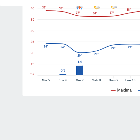
39°
40
39°
38°
37°
37°
36°
35
30
25
24°
24°
24°
24°
20
21°
20°
1.9
15
0.3
°C
Mié
5
Jue
6
Vie
7
Sáb
8
Dom
9
Lun
10
Máxima