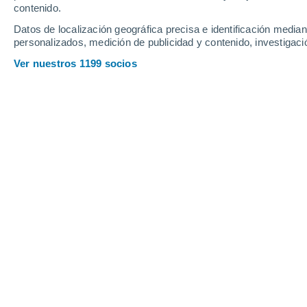
contenido.
12
-
30
km/h
24
-
57
km/h
15
18
-
38
km/h
Datos de localización geográfica precisa e identificación mediant
personalizados, medición de publicidad y contenido, investigació
Tiempo en Meoqui hoy
, 5 de agosto
Ver nuestros 1199 socios
Nubes y claros
38°
17:00
Sensación T.
36°
Nubes y claros
37°
18:00
Sensación T.
35°
Nubes y claros
36°
19:00
Sensación T.
34°
Nubes y claros
35°
20:00
Sensación T.
32°
Cielo despejad
33°
21:00
Sensación T.
31°