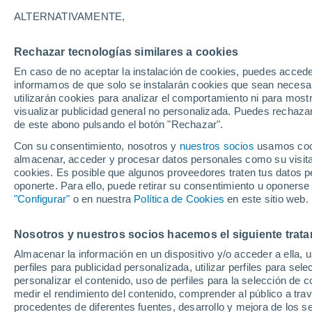
35°
ALTERNATIVAMENTE,
Rechazar tecnologías similares a cookies
Menguant
En caso de no aceptar la instalación de cookies, puedes accede
Iluminada
Sensación de 32°
informamos de que solo se instalarán cookies que sean necesari
utilizarán cookies para analizar el comportamiento ni para most
visualizar publicidad general no personalizada. Puedes rechazar
de este abono pulsando el botón "Rechazar".
Tiempo 1 - 7 días
Mapa de nubosidad
Radar de llu
Con su consentimiento, nosotros y
nuestros socios
usamos cooki
almacenar, acceder y procesar datos personales como su visita e
cookies. Es posible que algunos proveedores traten tus datos pe
oponerte. Para ello, puede retirar su consentimiento u oponerse
Mañana
Viernes
Hoy
"Configurar"
o en nuestra
Política de Cookies
en este sitio web.
6 Ago
7 Ago
5 Ago
Nosotros y nuestros socios hacemos el siguiente trata
Almacenar la información en un dispositivo y/o acceder a ella, 
60%
50%
perfiles para publicidad personalizada, utilizar perfiles para sele
0.3 mm
1.9 mm
personalizar el contenido, uso de perfiles para la selección de c
39°
/
24°
37°
/
20°
39°
/
24°
medir el rendimiento del contenido, comprender al público a tra
procedentes de diferentes fuentes, desarrollo y mejora de los se