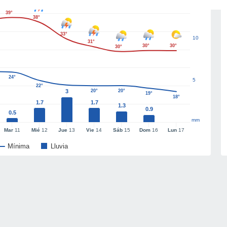
39°
38°
33°
10
31°
30°
30°
30°
24°
5
22°
3
20°
20°
19°
18°
1.7
1.7
1.3
0.9
0.5
mm
Mar
11
Mié
12
Jue
13
Vie
14
Sáb
15
Dom
16
Lun
17
Mínima
Lluvia