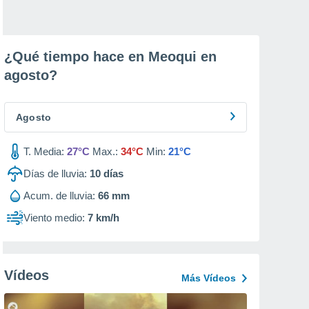
¿Qué tiempo hace en Meoqui en
agosto
?
Agosto
T. Media:
27°C
Max.:
34°C
Min:
21°C
Días de lluvia:
10
días
Acum. de lluvia:
66 mm
Viento medio:
7 km/h
Vídeos
Más Vídeos