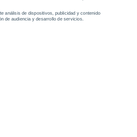
-
32
km/h
12
-
35
km/h
15
-
51
km/h
11
-
33
km/h
e análisis de dispositivos, publicidad y contenido
n de audiencia y desarrollo de servicios.
Este
3 Medio
8
-
29 km/h
FPS:
6-10
Sureste
1 Bajo
6
-
24 km/h
FPS:
no
Sureste
0 Bajo
4
-
20 km/h
FPS:
no
Suroeste
0 Bajo
8
-
16 km/h
FPS:
no
o
Suroeste
0 Bajo
18
-
37 km/h
FPS:
no