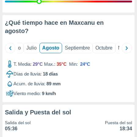
ados con el
 seleccionar
o.
calización
¿Qué tiempo hace en Maxcanu en
precisa e
agosto
?
ión mediante
, publicidad
yo
Junio
Julio
Agosto
Septiembre
Octubre
Noviemb
dos,
 publicidad
T. Media:
29°C
Max.:
35°C
Min:
24°C
,
Días de lluvia:
18
días
ón de
 desarrollo
Acum. de lluvia:
89 mm
s.
Viento medio:
9 km/h
tros 1199
ios
Salida y Puesta del sol
Salida del sol
Puesta del sol
05:36
18:34