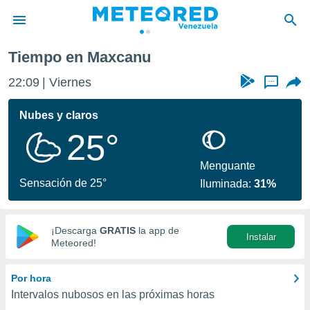
Tiempo en Maxcanu
privacidad
22:09
Viernes
...
o de
om.ve
com.ve) ha
Nubes y claros
ado por
25°
es para
ue la
 que se
Menguante
e calidad.
Sensación de 25°
Iluminada:
31%
eder a este
ediante las
opciones:
¡Descarga
GRATIS
la app de
Instalar
ookies y
Meteored!
e forma
Por hora
d digital
Intervalos nubosos en las próximas horas
ada, basada