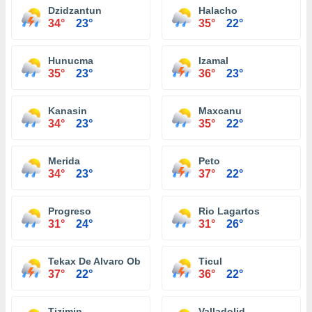
Dzidzantun
Halacho
34°
23°
35°
22°
Hunucma
Izamal
35°
23°
36°
23°
Kanasin
Maxcanu
34°
23°
35°
22°
Merida
Peto
34°
23°
37°
22°
Progreso
Rio Lagartos
31°
24°
31°
26°
Tekax De Alvaro Obregon
Ticul
37°
22°
36°
22°
Tizimin
Valladolid