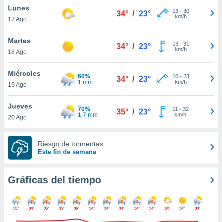
ste abono
Lunes
13
-
30
34°
/
23°
 botón
km/h
17 Ago
.
Martes
13
-
31
34°
/
23°
km/h
nto,
18 Ago
cios
Miércoles
60%
10
-
23
34°
/
23°
kies,
1 mm
km/h
19 Ago
ores únicos
as similares
Jueves
nar,
70%
11
-
32
35°
/
23°
1.7 mm
km/h
rocesar
20 Ago
onales como
 este sitio
Riesgo de tormentas
recciones IP
Este fin de semana
ficadores de
 posible
s
Gráficas del tiempo
 traten tus
nales en
 interés
35°
34°
35°
35°
36°
34°
34°
34°
34°
34°
34°
34°
34°
go a lo que
nerte. Para