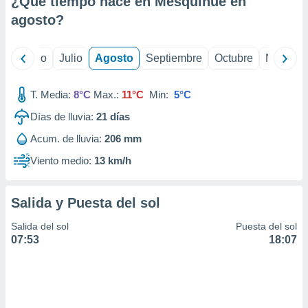
¿Qué tiempo hace en Mesquihué en
ados con el
 seleccionar
agosto
?
o.
calización
yo
Junio
Julio
Agosto
Septiembre
Octubre
Noviemb
precisa e
ión mediante
T. Media:
8°C
Max.:
11°C
Min:
5°C
, publicidad
Días de lluvia:
21
días
dos,
Acum. de lluvia:
206 mm
 publicidad
,
Viento medio:
13 km/h
ón de
 desarrollo
s.
Salida y Puesta del sol
tros 1199
Salida del sol
Puesta del sol
ios
07:53
18:07