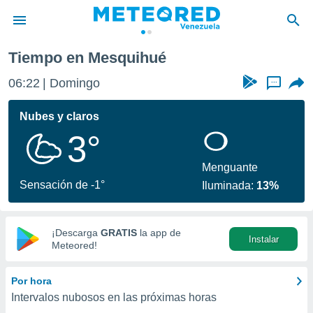
Tiempo en Mesquihué
privacidad
06:22
Domingo
...
o de
om.ve
com.ve) ha
Nubes y claros
ado por
3°
es para
ue la
 que se
Menguante
e calidad.
Sensación de -1°
Iluminada:
13%
eder a este
ediante las
opciones:
¡Descarga
GRATIS
la app de
Instalar
ookies y
Meteored!
e forma
Por hora
d digital
Intervalos nubosos en las próximas horas
ada, basada