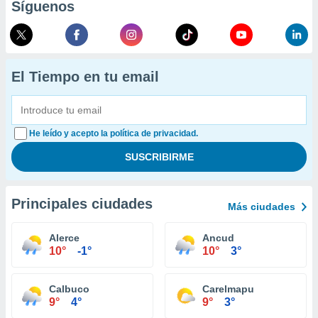
Síguenos
El Tiempo en tu email
He leído y acepto la política de privacidad.
Principales ciudades
Más ciudades
Alerce
Ancud
10°
-1°
10°
3°
Calbuco
Carelmapu
9°
4°
9°
3°