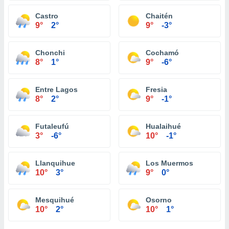
Castro
Chaitén
9°
2°
9°
-3°
Chonchi
Cochamó
8°
1°
9°
-6°
Entre Lagos
Fresia
8°
2°
9°
-1°
Futaleufú
Hualaihué
3°
-6°
10°
-1°
Llanquihue
Los Muermos
10°
3°
9°
0°
Mesquihué
Osorno
10°
2°
10°
1°