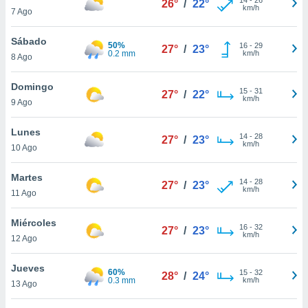
26°
/
22°
ublicidad y
km/h
7 Ago
do en
Sábado
 mismo.
50%
16
-
29
27°
/
23°
0.2 mm
km/h
sultar más
8 Ago
 en nuestra
 Cookies
y
Domingo
15
-
31
27°
/
22°
ualquier
km/h
9 Ago
ento
Lunes
 botón
14
-
28
27°
/
23°
km/h
10 Ago
ación de
kies
 disponible
Martes
14
-
28
27°
/
23°
e nuestra
km/h
11 Ago
.
Miércoles
IVAMENTE,
16
-
32
27°
/
23°
km/h
12 Ago
as
Jueves
60%
15
-
32
28°
/
24°
 a cookies
0.3 mm
km/h
13 Ago
 no aceptar