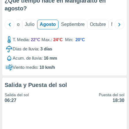
¿Qué tiempo hace en Manglaralto en
ados con el
 seleccionar
agosto
?
o.
calización
yo
Junio
Julio
Agosto
Septiembre
Octubre
Noviemb
precisa e
ión mediante
T. Media:
22°C
Max.:
24°C
Min:
20°C
, publicidad
Días de lluvia:
3
días
dos,
Acum. de lluvia:
16 mm
 publicidad
,
Viento medio:
10 km/h
ón de
 desarrollo
s.
Salida y Puesta del sol
tros 1199
Salida del sol
Puesta del sol
ios
06:27
18:30