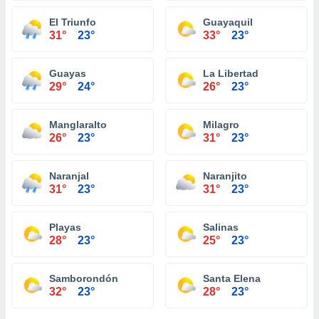
El Triunfo
Guayaquil
31°
23°
33°
23°
Guayas
La Libertad
29°
24°
26°
23°
Manglaralto
Milagro
26°
23°
31°
23°
Naranjal
Naranjito
31°
23°
31°
23°
Playas
Salinas
28°
23°
25°
23°
Samborondón
Santa Elena
32°
23°
28°
23°