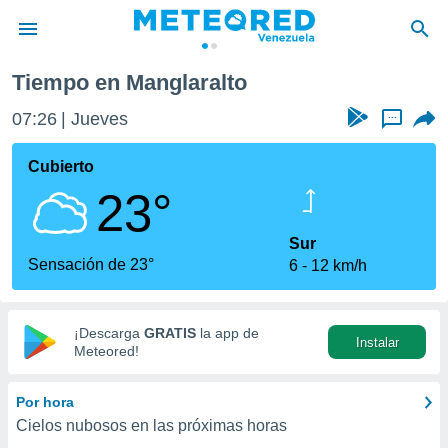
Tiempo en Manglaralto
privacidad
07:26
Jueves
...
o de
om.ve
com.ve) ha
Cubierto
ado por
23°
es para
ue la
 que se
Sur
e calidad.
Sensación de 23°
6
12 km/h
eder a este
ediante las
opciones:
¡Descarga
GRATIS
la app de
Instalar
ookies y
Meteored!
e forma
Por hora
d digital
Cielos nubosos en las próximas horas
ada, basada