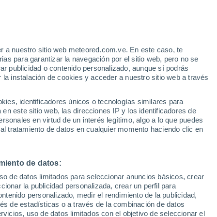
e
r a nuestro sitio web meteored.com.ve. En este caso, te
:
44%
as para garantizar la navegación por el sitio web, pero no se
rar publicidad o contenido personalizado, aunque sí podrás
 la instalación de cookies y acceder a nuestro sitio web a través
via
Satélites
Modelos
es, identificadores únicos o tecnologías similares para
n este sitio web, las direcciones IP y los identificadores de
rsonales en virtud de un interés legítimo, algo a lo que puedes
 al tratamiento de datos en cualquier momento haciendo clic en
omingo
Lunes
Martes
Miércoles
16 Ago
17 Ago
18 Ago
19 Ago
miento de datos:
uso de datos limitados para seleccionar anuncios básicos, crear
80%
90%
90%
80%
ccionar la publicidad personalizada, crear un perfil para
2.7 mm
3.5 mm
2 mm
1.7 mm
ontenido personalizado, medir el rendimiento de la publicidad,
30°
/
24°
30°
/
25°
30°
/
25°
31°
/
26°
vés de estadísticas o a través de la combinación de datos
rvicios, uso de datos limitados con el objetivo de seleccionar el