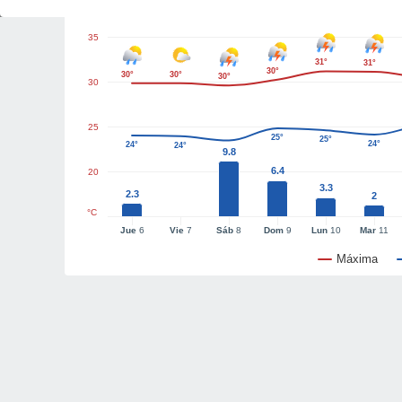
35
31°
31°
30°
30°
30°
30°
30
25
25°
25°
24°
24°
24°
9.8
6.4
20
3.3
2.3
2
°C
Jue
6
Vie
7
Sáb
8
Dom
9
Lun
10
Mar
11
Máxima