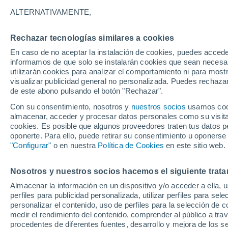
27°
ALTERNATIVAMENTE,
Rechazar tecnologías similares a cookies
Menguant
En caso de no aceptar la instalación de cookies, puedes accede
Iluminada
Sensación de 30°
informamos de que solo se instalarán cookies que sean necesari
utilizarán cookies para analizar el comportamiento ni para most
visualizar publicidad general no personalizada. Puedes rechazar
de este abono pulsando el botón "Rechazar".
Tiempo 1 - 7 días
Mapa de nubosidad
Radar de llu
Con su consentimiento, nosotros y
nuestros socios
usamos cooki
almacenar, acceder y procesar datos personales como su visita e
cookies. Es posible que algunos proveedores traten tus datos pe
oponerte. Para ello, puede retirar su consentimiento u oponerse
Viernes
Sábado
D
Jueves
"Configurar"
o en nuestra
Política de Cookies
en este sitio web.
14 Ago
15 Ago
13 Ago
Nosotros y nuestros socios hacemos el siguiente trata
Almacenar la información en un dispositivo y/o acceder a ella, 
80%
80%
90%
perfiles para publicidad personalizada, utilizar perfiles para sele
4.3 mm
2.9 mm
5.7 mm
personalizar el contenido, uso de perfiles para la selección de c
30°
/
24°
30°
/
25°
30°
/
25°
medir el rendimiento del contenido, comprender al público a tra
procedentes de diferentes fuentes, desarrollo y mejora de los se