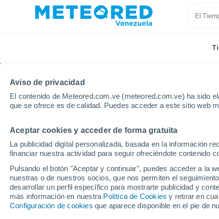
T
Aviso de privacidad
El contenido de Meteored.com.ve (meteored.com.ve) ha sido ela
que se ofrece es de calidad. Puedes acceder a este sitio web m
Aceptar cookies y acceder de forma gratuita
Inicio
Distrito Capital
Maiquetia
Próxima seman
La publicidad digital personalizada, basada en la información r
financiar nuestra actividad para seguir ofreciéndote contenido c
Tiempo en Maiquetia 8 
Pulsando el botón "Aceptar y continuar", puedes acceder a la w
nuestras o de nuestros socios, que nos permiten el seguimiento
23:52
Jueves
desarrollar un perfil específico para mostrarte publicidad y co
más información en nuestra
Política de Cookies
y retirar en cu
Configuración de cookies
que aparece disponible en el pie de n
Nubes y claros