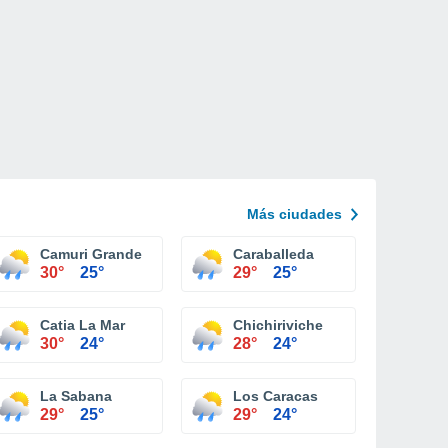
Más ciudades
Camuri Grande
Caraballeda
30°
25°
29°
25°
Catia La Mar
Chichiriviche
30°
24°
28°
24°
La Sabana
Los Caracas
29°
25°
29°
24°