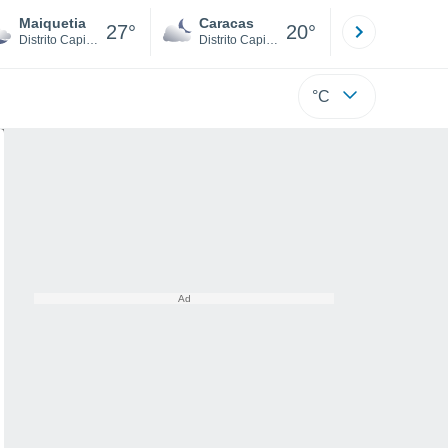
Maiquetia
Caracas
Tucacas
27°
20°
Distrito Capital
Distrito Capital
Falcón
°C