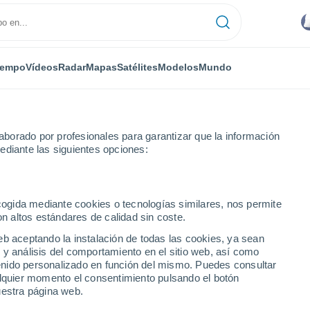
iempo
Vídeos
Radar
Mapas
Satélites
Modelos
Mundo
borado por profesionales para garantizar que la información
ediante las siguientes opciones:
a
ecogida mediante cookies o tecnologías similares, nos permite
on altos estándares de calidad sin coste.
- 14 días
eb aceptando la instalación de todas las cookies, ya sean
 y análisis del comportamiento en el sitio web, así como
...
ntenido personalizado en función del mismo. Puedes consultar
alquier momento el consentimiento pulsando el botón
Por hora
uestra página web.
Cielos nubosos en las próximas
horas