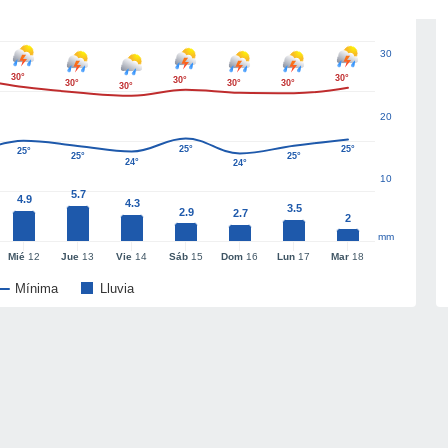
30
30°
30°
30°
30°
30°
30°
30°
20
25°
25°
25°
25°
25°
24°
24°
10
5.7
4.9
4.3
3.5
2.9
2.7
2
mm
Mié
12
Jue
13
Vie
14
Sáb
15
Dom
16
Lun
17
Mar
18
Mínima
Lluvia