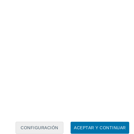
Calendario lunar
Lun
Mar
Mié
Jue
Vie
Sáb
Dom
6
7
8
9
10
11
12
13
14
15
16
17
18
19
CONFIGURACIÓN
ACEPTAR Y CONTINUAR
40