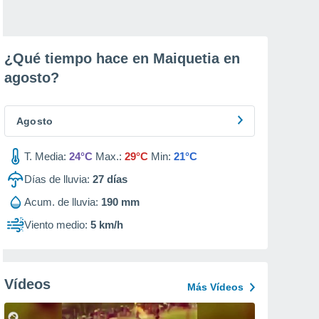
¿Qué tiempo hace en Maiquetia en
agosto
?
Agosto
T. Media:
24°C
Max.:
29°C
Min:
21°C
Días de lluvia:
27
días
Acum. de lluvia:
190 mm
Viento medio:
5 km/h
Vídeos
Más Vídeos