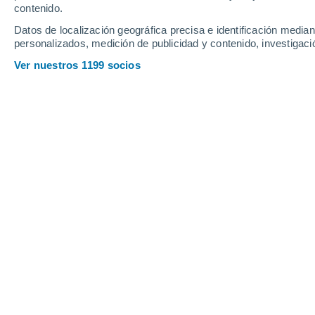
contenido.
9
-
32
km/h
18
-
48
km/h
20
7
-
29
km/h
Datos de localización geográfica precisa e identificación mediant
personalizados, medición de publicidad y contenido, investigació
Jueves, 13 de agosto
Ver nuestros 1199 socios
Cielo despejado
26°
02:00
Sensación T.
27°
Nubes y claros
27°
05:00
Sensación T.
29°
Nubes y claros
28°
08:00
Sensación T.
32°
Tormenta
30%
28°
11:00
0.7 mm
Sensación T.
33°
Tormenta
80%
27°
14:00
1.9 mm
Sensación T.
32°