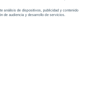
-
46
km/h
12
-
37
km/h
7
-
26
km/h
10
-
31
km/h
e análisis de dispositivos, publicidad y contenido
n de audiencia y desarrollo de servicios.
Este
0 Bajo
6
-
15 km/h
FPS:
no
Sureste
0 Bajo
3
-
15 km/h
FPS:
no
Sur
1 Bajo
3
-
18 km/h
FPS:
no
Norte
5 Medio
1
-
24 km/h
FPS:
6-10
Noreste
8 ¡Muy Alto!
5
-
29 km/h
FPS:
25-50