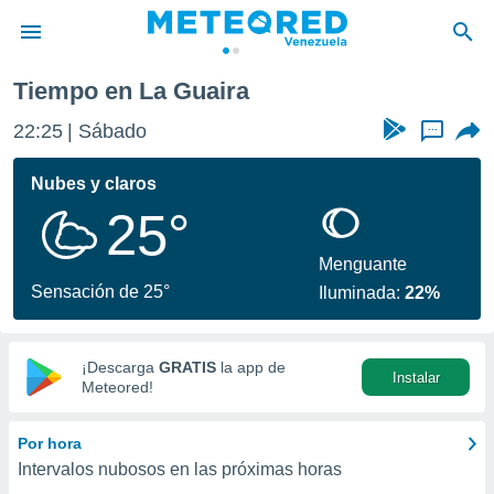
Tiempo en La Guaira
privacidad
22:25
Sábado
...
o de
om.ve
com.ve) ha
Nubes y claros
ado por
25°
es para
ue la
 que se
Menguante
e calidad.
Sensación de 25°
Iluminada:
22%
eder a este
ediante las
opciones:
¡Descarga
GRATIS
la app de
Instalar
ookies y
Meteored!
e forma
Por hora
d digital
Intervalos nubosos en las próximas horas
ada, basada