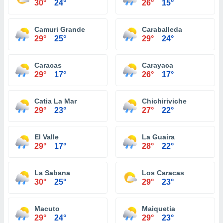
30°
24°
26°
15°
Camuri Grande
Caraballeda
29°
25°
29°
24°
Caracas
Carayaca
29°
17°
26°
17°
Catia La Mar
Chichiriviche
29°
23°
27°
22°
El Valle
La Guaira
29°
17°
28°
22°
La Sabana
Los Caracas
30°
25°
29°
23°
Macuto
Maiquetia
29°
24°
29°
23°