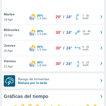
ste abono
 botón
.
Martes
80%
7
-
30
29°
/
24°
1.4 mm
km/h
18 Ago
nto,
Miércoles
80%
16
-
40
30°
/
24°
cios
1.4 mm
km/h
19 Ago
kies,
ores únicos
Jueves
as similares
80%
9
-
33
30°
/
24°
1.5 mm
km/h
20 Ago
nar,
rocesar
onales como
Viernes
80%
6
-
23
30°
/
24°
 este sitio
1.8 mm
km/h
21 Ago
recciones IP
ficadores de
 posible
Riesgo de tormentas
s
Mañana por la tarde
 traten tus
nales en
Gráficas del tiempo
 interés
go a lo que
nerte. Para