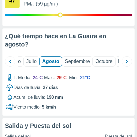
47
ados con el
PM₁₀ (59 µg/m³)
 seleccionar
o.
calización
precisa e
ión mediante
¿Qué tiempo hace en La Guaira en
agosto
?
, publicidad
dos,
yo
Junio
Julio
Agosto
Septiembre
Octubre
Noviemb
 publicidad
,
ón de
T. Media:
24°C
Max.:
29°C
Min:
21°C
 desarrollo
s.
Días de lluvia:
27
días
tros 1199
Acum. de lluvia:
190 mm
ios
Viento medio:
5 km/h
Salida y Puesta del sol
Salida del sol
Puesta del sol