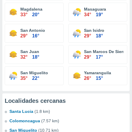
Magdalena
Masaguara
33°
20°
34°
19°
San Antonio
San Isidro
29°
16°
29°
18°
San Juan
San Marcos De Sierra
32°
18°
29°
17°
San Miguelito
Yamaranguila
35°
22°
26°
15°
Localidades cercanas
Santa Lucia
(1.8 km)
Colomoncagua
(7.57 km)
San Miguelito
(10.71 km)