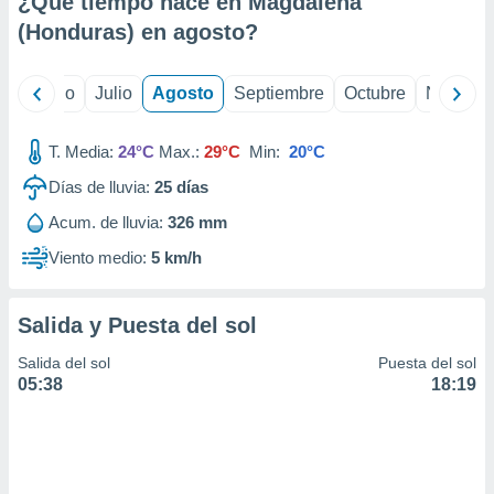
¿Qué tiempo hace en Magdalena
ados con el
 seleccionar
(Honduras) en
agosto
?
o.
calización
yo
Junio
Julio
Agosto
Septiembre
Octubre
Noviemb
precisa e
ión mediante
T. Media:
24°C
Max.:
29°C
Min:
20°C
, publicidad
Días de lluvia:
25
días
dos,
Acum. de lluvia:
326 mm
 publicidad
,
Viento medio:
5 km/h
ón de
 desarrollo
s.
Salida y Puesta del sol
tros 1199
Salida del sol
Puesta del sol
ios
05:38
18:19