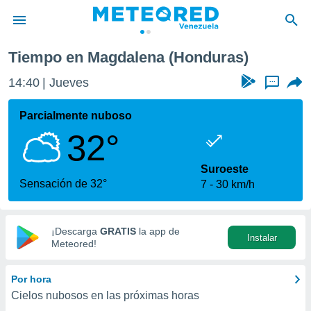
Tiempo en Magdalena (Honduras)
privacidad
14:40
Jueves
...
o de
om.ve
com.ve) ha
Parcialmente nuboso
ado por
32°
es para
ue la
 que se
Suroeste
e calidad.
Sensación de 32°
7
30 km/h
eder a este
ediante las
opciones:
¡Descarga
GRATIS
la app de
Instalar
ookies y
Meteored!
e forma
Por hora
d digital
Cielos nubosos en las próximas horas
ada, basada