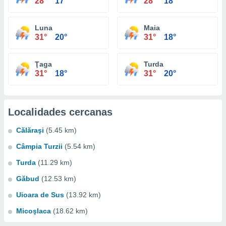
28°
17°
28°
18°
Luna
Maia
31°
20°
31°
18°
Ţaga
Turda
31°
18°
31°
20°
Localidades cercanas
Călăraşi
(5.45 km)
Câmpia Turzii
(5.54 km)
Turda
(11.29 km)
Găbud
(12.53 km)
Uioara de Sus
(13.92 km)
Micoşlaca
(18.62 km)