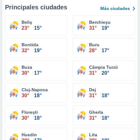
Principales ciudades
Más ciudades
Beliş
Berchieşu
23°
15°
31°
19°
Bontida
Buru
32°
19°
28°
17°
Buza
Câmpia Turzii
30°
17°
31°
20°
Cluj-Napoca
Dej
30°
18°
31°
18°
Floreşti
Gherla
30°
18°
31°
18°
Huedin
Lita