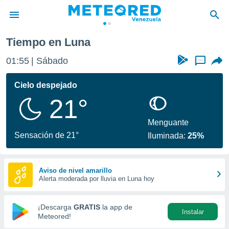
Tiempo en Luna
privacidad
01:55
Sábado
...
o de
om.ve
com.ve) ha
Cielo despejado
ado por
21°
es para
ue la
 que se
Menguante
e calidad.
Sensación de 21°
Iluminada:
25%
eder a este
ediante las
opciones:
Aviso de nivel amarillo
Alerta moderada por lluvia en Luna hoy
ookies y
e forma
¡Descarga
GRATIS
la app de
Instalar
d digital
Meteored!
ada, basada