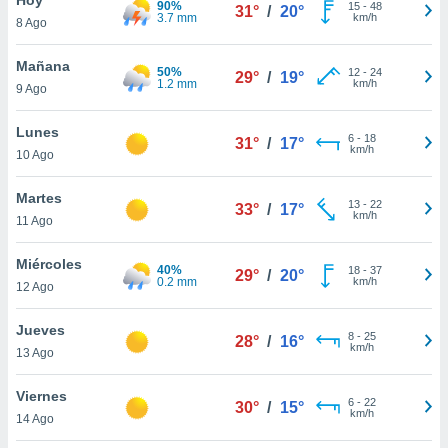
90%
ublicidad y
15
-
48
31°
/
20°
3.7 mm
km/h
8 Ago
do en
 mismo.
Mañana
50%
12
-
24
29°
/
19°
sultar más
1.2 mm
km/h
9 Ago
 en nuestra
 Cookies
y
Lunes
6
-
18
ualquier
31°
/
17°
km/h
10 Ago
ento
 botón
Martes
13
-
22
33°
/
17°
ación de
km/h
11 Ago
kies
 disponible
Miércoles
40%
18
-
37
e nuestra
29°
/
20°
0.2 mm
km/h
12 Ago
.
Jueves
IVAMENTE,
8
-
25
28°
/
16°
km/h
13 Ago
as
Viernes
6
-
22
30°
/
15°
 a cookies
km/h
14 Ago
 no aceptar