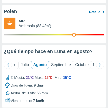
ados con el
 seleccionar
o.
Polen
Detalle
calización
Alto
precisa e
Ambrosía (88 #/m³)
ión mediante
, publicidad
dos,
 publicidad
¿Qué tiempo hace en Luna en
agosto
?
,
ón de
 desarrollo
yo
Junio
Julio
Agosto
Septiembre
Octubre
Noviemb
s.
tros 1199
T. Media:
21°C
Max.:
28°C
Min:
15°C
ios
Días de lluvia:
9
días
Acum. de lluvia:
65 mm
Viento medio:
7 km/h