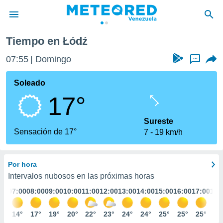
Tiempo en Łódź
privacidad
07:55
Domingo
...
o de
om.ve
com.ve) ha
Soleado
ado por
17°
es para
ue la
 que se
Sureste
e calidad.
Sensación de 17°
7
19 km/h
eder a este
ediante las
opciones:
Por hora
ookies y
Intervalos nubosos en las próximas horas
e forma
:00
07:00
08:00
09:00
10:00
11:00
12:00
13:00
14:00
15:00
16:00
17:00
18:
d digital
3°
14°
17°
19°
20°
22°
23°
24°
24°
25°
25°
25°
25
ada, basada