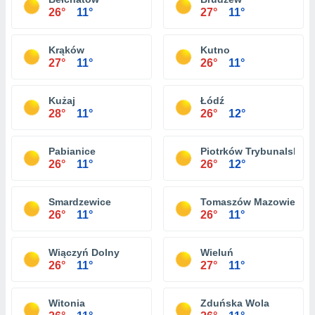
26°
11°
27°
11°
Krąków
Kutno
27°
11°
26°
11°
Kużaj
Łódź
28°
11°
26°
12°
Pabianice
Piotrków Trybunalski
26°
11°
26°
12°
Smardzewice
Tomaszów Mazowiecki
26°
11°
26°
11°
Wiączyń Dolny
Wieluń
26°
11°
27°
11°
Witonia
Zduńska Wola