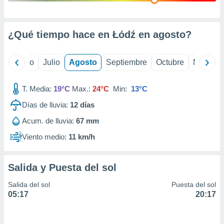
ados con el
 seleccionar
o.
¿Qué tiempo hace en Łódź en
agosto
?
calización
precisa e
ión mediante
yo
Junio
Julio
Agosto
Septiembre
Octubre
Noviemb
, publicidad
T. Media:
19°C
Max.:
24°C
Min:
13°C
dos,
 publicidad
Días de lluvia:
12
días
,
Acum. de lluvia:
67 mm
ón de
 desarrollo
Viento medio:
11 km/h
s.
tros 1199
ios
Salida y Puesta del sol
Salida del sol
Puesta del sol
05:17
20:17