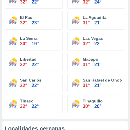
32°
22°
32°
24°
El Pao
La Aguadita
32°
23°
31°
21°
La Sierra
Las Vegas
30°
19°
32°
22°
Libertad
Macapo
32°
22°
31°
21°
San Carlos
San Rafael de Onoto
32°
22°
31°
21°
Tinaco
Tinaquillo
32°
22°
30°
20°
Localidades cercanas