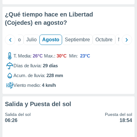
ados con el
 seleccionar
o.
¿Qué tiempo hace en Libertad
calización
(Cojedes) en
agosto
?
precisa e
ión mediante
yo
Junio
Julio
Agosto
Septiembre
Octubre
Noviemb
, publicidad
T. Media:
26°C
Max.:
30°C
Min:
23°C
dos,
 publicidad
Días de lluvia:
29
días
,
ón de
Acum. de lluvia:
228 mm
 desarrollo
Viento medio:
4 km/h
s.
tros 1199
ios
Salida y Puesta del sol
Salida del sol
Puesta del sol
06:26
18:54