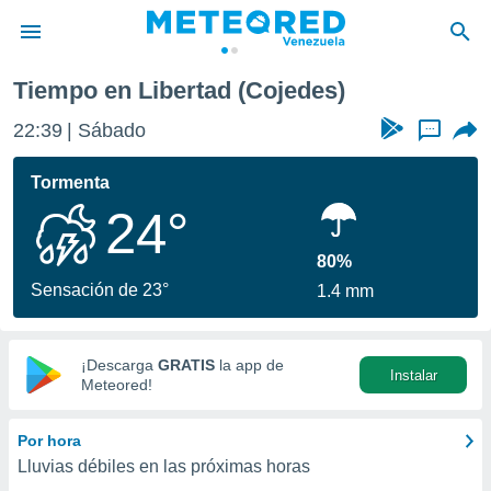
Tiempo en Libertad (Cojedes)
privacidad
22:39
Sábado
...
o de
om.ve
com.ve) ha
Tormenta
ado por
24°
es para
ue la
 que se
80%
e calidad.
Sensación de 23°
1.4 mm
eder a este
ediante las
opciones:
¡Descarga
GRATIS
la app de
Instalar
ookies y
Meteored!
e forma
Por hora
d digital
Lluvias débiles en las próximas horas
ada, basada