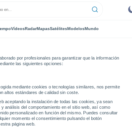
iempo
Vídeos
Radar
Mapas
Satélites
Modelos
Mundo
borado por profesionales para garantizar que la información
ediante las siguientes opciones:
ecogida mediante cookies o tecnologías similares, nos permite
on altos estándares de calidad sin coste.
eb aceptando la instalación de todas las cookies, ya sean
 y análisis del comportamiento en el sitio web, así como
...
ntenido personalizado en función del mismo. Puedes consultar
alquier momento el consentimiento pulsando el botón
Por hora
uestra página web.
Cielos despejados en las
próximas horas