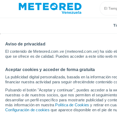
T
Aviso de privacidad
El contenido de Meteored.com.ve (meteored.com.ve) ha sido ela
que se ofrece es de calidad. Puedes acceder a este sitio web m
Aceptar cookies y acceder de forma gratuita
Inicio
Rusia
Óblast de Kursk
Lgov
La publicidad digital personalizada, basada en la información r
financiar nuestra actividad para seguir ofreciéndote contenido c
Tiempo en Lgov
Pulsando el botón "Aceptar y continuar", puedes acceder a la w
nuestras o de nuestros socios, que nos permiten el seguimiento
02:32
Viernes
desarrollar un perfil específico para mostrarte publicidad y co
más información en nuestra
Política de Cookies
y retirar en cu
Configuración de cookies
que aparece disponible en el pie de n
Cielo despejado