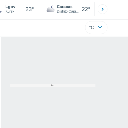
Lgov
Caracas
Tucacas
23°
22°
Kursk
Distrito Capital
Falcón
°C