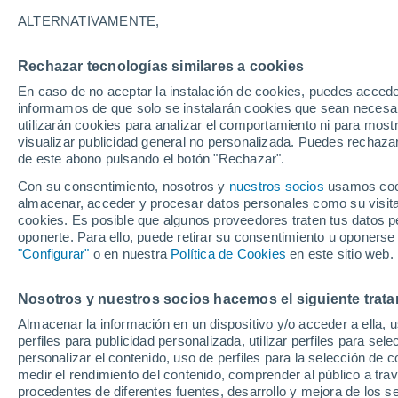
23°
ALTERNATIVAMENTE,
Rechazar tecnologías similares a cookies
Menguant
En caso de no aceptar la instalación de cookies, puedes accede
Iluminada
Sensación de 24°
informamos de que solo se instalarán cookies que sean necesari
utilizarán cookies para analizar el comportamiento ni para most
visualizar publicidad general no personalizada. Puedes rechazar
de este abono pulsando el botón "Rechazar".
Tiempo 1 - 7 días
Mapa de temperatura
Radar de ll
Con su consentimiento, nosotros y
nuestros socios
usamos cooki
almacenar, acceder y procesar datos personales como su visita e
cookies. Es posible que algunos proveedores traten tus datos pe
oponerte. Para ello, puede retirar su consentimiento u oponerse
Mañana
Domingo
Hoy
"Configurar"
o en nuestra
Política de Cookies
en este sitio web.
8 Ago
9 Ago
7 Ago
Nosotros y nuestros socios hacemos el siguiente trata
Almacenar la información en un dispositivo y/o acceder a ella, 
80%
70%
perfiles para publicidad personalizada, utilizar perfiles para sele
7.6 mm
1.5 mm
personalizar el contenido, uso de perfiles para la selección de c
27°
/
19°
25°
/
16°
34°
/
21°
medir el rendimiento del contenido, comprender al público a tra
procedentes de diferentes fuentes, desarrollo y mejora de los se