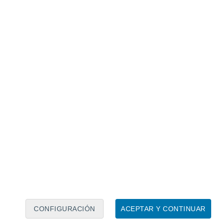
Calendario lunar
Lun
Mar
Mié
Jue
Vie
Sáb
Dom
7
8
9
10
11
12
13
14
15
16
17
18
19
20
CONFIGURACIÓN
ACEPTAR Y CONTINUAR