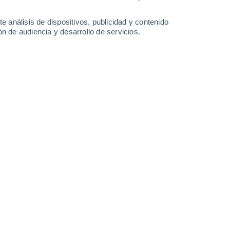
-
26
km/h
12
-
28
km/h
22
-
48
km/h
23
-
47
km/h
e análisis de dispositivos, publicidad y contenido
n de audiencia y desarrollo de servicios.
Sur
0 Bajo
7
-
13 km/h
FPS:
no
Sur
0 Bajo
7
-
12 km/h
FPS:
no
Sur
0 Bajo
6
-
10 km/h
FPS:
no
Sur
0 Bajo
6
-
9 km/h
FPS:
no
Sur
1 Bajo
5
-
13 km/h
FPS:
no