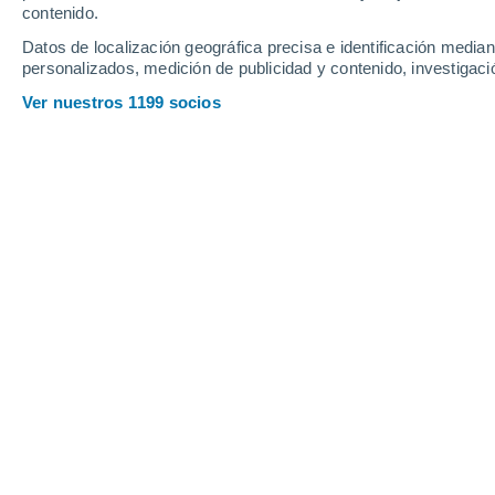
contenido.
13
-
28
km/h
18
-
37
km/h
11
17
-
36
km/h
Datos de localización geográfica precisa e identificación mediant
personalizados, medición de publicidad y contenido, investigació
Tiempo en Lgov hoy
, 7 de agosto
Ver nuestros 1199 socios
Cielo despejado
23°
03:00
Sensación T.
24°
Cielo despejado
23°
04:00
Sensación T.
23°
Soleado
22°
05:00
Sensación T.
23°
Soleado
22°
06:00
Sensación T.
23°
Soleado
26°
08:00
Sensación T.
28°