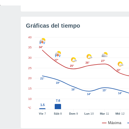
Tiempo para el amanecer
1h 59m
Gráficas del tiempo
40
35
34°
30
27°
27°
26°
25°
25
22°
20
21°
19°
15
16°
15°
14°
14°
10
7.6
1.5
°C
Vie
7
Sáb
8
Dom
9
Lun
10
Mar
11
Mié
12
Máxima