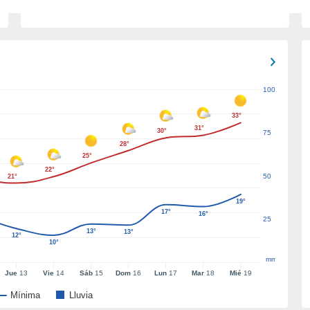
100
33°
31°
30°
75
28°
25°
22°
50
21°
19°
17°
16°
25
13°
13°
12°
10°
mm
Jue
13
Vie
14
Sáb
15
Dom
16
Lun
17
Mar
18
Mié
19
Mínima
Lluvia