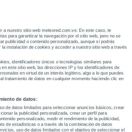
e
r a nuestro sitio web meteored.com.ve. En este caso, te
:
36%
as para garantizar la navegación por el sitio web, pero no se
rar publicidad o contenido personalizado, aunque sí podrás
 la instalación de cookies y acceder a nuestro sitio web a través
uvia
Satélites
Modelos
es, identificadores únicos o tecnologías similares para
n este sitio web, las direcciones IP y los identificadores de
rsonales en virtud de un interés legítimo, algo a lo que puedes
 al tratamiento de datos en cualquier momento haciendo clic en
Lunes
Martes
Miércoles
Jueves
10 Ago
11 Ago
12 Ago
13 Ago
miento de datos:
uso de datos limitados para seleccionar anuncios básicos, crear
ccionar la publicidad personalizada, crear un perfil para
ontenido personalizado, medir el rendimiento de la publicidad,
26°
/
14°
27°
/
15°
22°
/
14°
21°
/
12°
vés de estadísticas o a través de la combinación de datos
rvicios, uso de datos limitados con el objetivo de seleccionar el